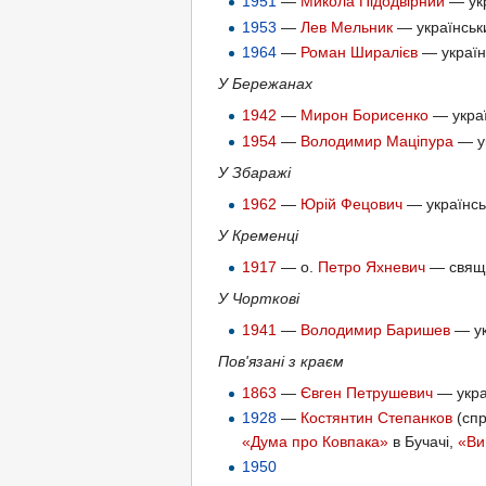
1951
—
Микола Підодвірний
— укр
1953
—
Лев Мельник
— українськи
1964
—
Роман Ширалієв
— українс
У Бережанах
1942
—
Мирон Борисенко
— украї
1954
—
Володимир Маціпура
— ук
У Збаражі
1962
—
Юрій Фецович
— українсь
У Кременці
1917
— о.
Петро Яхневич
— свящ
У Чорткові
1941
—
Володимир Баришев
— ук
Пов'язані з краєм
1863
—
Євген Петрушевич
— украї
1928
—
Костянтин Степанков
(спр
«Дума про Ковпака»
в Бучачі,
«Ви
1950