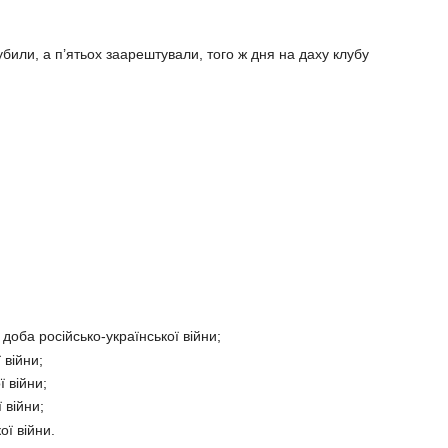
 убили, а п’ятьох заарештували, того ж дня на даху клубу
доба російсько-української війни;
 війни;
 війни;
 війни;
ї війни.