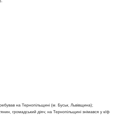
);
ребував на Тернопільщині (м. Буськ, Львівщина);
тянин, громадський діяч; на Тернопільщині знімався у к/ф