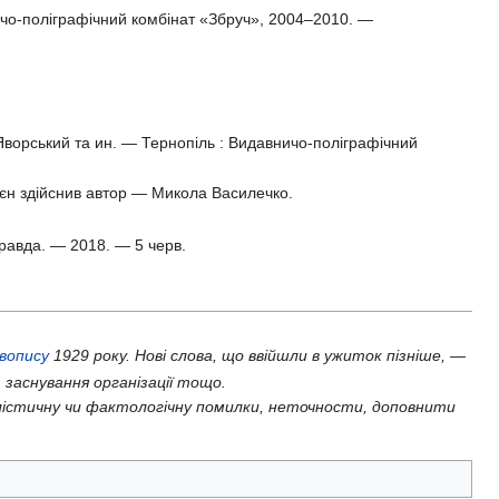
ичо-поліграфічний комбінат «Збруч», 2004–2010. —
 Яворський та ин. — Тернопіль : Видавничо-поліграфічний
 воєн здійснив автор — Микола Василечко.
правда. — 2018. — 5 черв.
авопису
1929 року. Нові слова, що ввійшли в ужиток пізніше, —
 заснування організації тощо.
істичну чи фактологічну помилки, неточности, доповнити