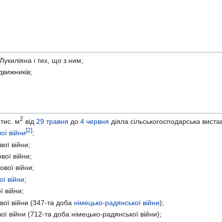
укиліяна і тих, що з ним;
движників;
2
тис. м
від
29 травня
до
4 червня
діяла сільськогосподарська виста
[2]
ої війни
;
ої війни;
вої війни;
вої війни;
ої війни
;
ї війни;
вої війни (347-та доба
німецько-радянської війни
);
ої війни (712-та доба німецько-радянської війни);