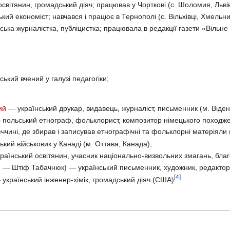
світянин, громадський діяч; працював у Чорткові (с. Шоломия, Льві
кий економіст; навчався і працює в Тернополі (с. Вільхівці, Хмельн
ька журналістка, публіцистка; працювала в редакції газети «Вільне 
ький вчений у галузі педагогіки;
ий
— український друкар, видавець, журналіст, письменник (м. Відень
польський етнограф, фольклорист, композитор німецького походження
чині, де збирав і записував етнографічні та фольклорні матеріяли 
кий військовик у Канаді (м. Оттава, Канада);
раїнський освітянин, учасник національно-визвольних змагань, благ
 — Штіф Табачнюк) — український письменник, художник, редактор, 
[4]
український інженер-хімік, громадський діяч (США)
.