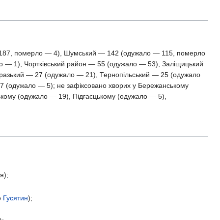
187, померло — 4), Шумський — 142 (одужало — 115, померло
 — 1), Чортківський район — 55 (одужало — 53), Заліщицький
аразький — 27 (одужало — 21), Тернопільський — 25 (одужало
7 (одужало — 5); не зафіксовано хворих у Бережанському
кому (одужало — 19), Підгаєцькому (одужало — 5),
я);
о
Гусятин
);