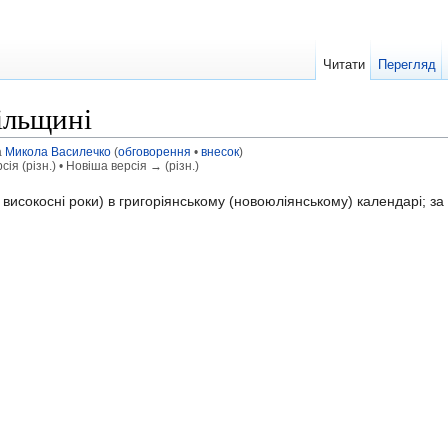
Читати
Перегляд
ільщині
а
Микола Василечко
(
обговорення
•
внесок
)
ія (різн.) • Новіша версія → (різн.)
 високосні роки) в григоріянському (новоюліянському) календарі; 