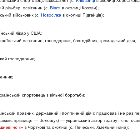
аїнський спортовець-важкоатлет (с.
Клювинці
в околиці Хоросткова
й різьбяр, освітянин (с.
Вівся
в околиці Козови);
ький військовик (с.
Новосілка
в околиці Підгайців);
нський лікар у США;
раїнський освітянин, господарник, благодійник, громадський діяч;
кий господарник;
енник;
раїнський спортовець з вільної боротьби;
нський правник, державний і політичний діяч; працював і не раз пе
авжнє прізвище — Волощук) — український актор театру і кіно, осві
шневі ночі»
в Чорткові та околиці (с. Печеськи, Хмельниччина);