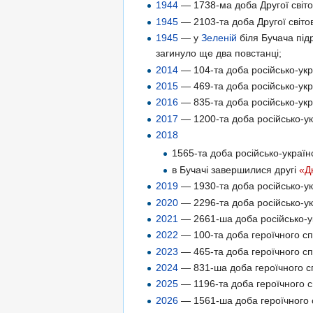
1944
— 1738-ма доба Другої світов
1945
— 2103-та доба Другої світов
1945
— у
Зеленій
біля Бучача підр
загинуло ще два повстанці;
2014
— 104-та доба російсько-укра
2015
— 469-та доба російсько-укра
2016
— 835-та доба російсько-укра
2017
— 1200-та доба російсько-укр
2018
1565-та доба російсько-українс
в Бучачі завершилися другі
«Д
2019
— 1930-та доба російсько-укр
2020
— 2296-та доба російсько-укр
2021
— 2661-ша доба російсько-ук
2022
— 100-та доба героїчного спр
2023
— 465-та доба героїчного сп
2024
— 831-ша доба героїчного сп
2025
— 1196-та доба героїчного с
2026
— 1561-ша доба героїчного с