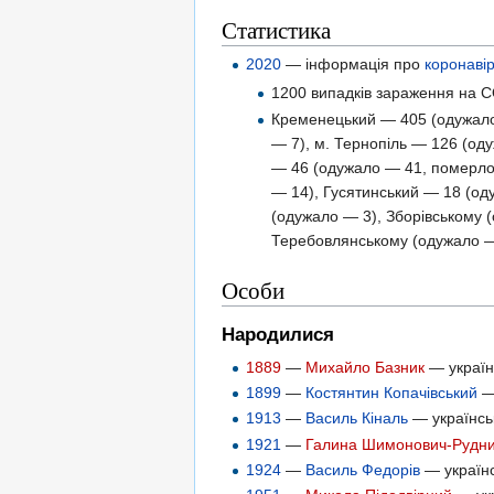
Статистика
2020
— інформація про
коронаві
1200 випадків зараження на CO
Кременецький — 405 (одужало
— 7), м. Тернопіль — 126 (од
— 46 (одужало — 41, померло 
— 14), Гусятинський — 18 (од
(одужало — 3), Зборівському 
Теребовлянському (одужало —
Особи
Народилися
1889
—
Михайло Базник
— українс
1899
—
Костянтин Копачівський
— 
1913
—
Василь Кіналь
— українськ
1921
—
Галина Шимонович-Рудн
1924
—
Василь Федорів
— українс