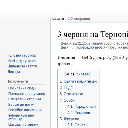
Стаття
Обговорення
3 червня на Терноп
Версія від 21:25, 2 червня 2026, створен
(
різн.
)
← Попередня версія
• Поточна верс
Перейти до:
навігація
,
пошук
Головна сторінка
3 червня
— 154-й день року (155-й у
Нові редагування
травня.
Випадкова стаття
Довідка
Зміст
[
сховати
]
1
Свята і пам'ятні дні
Інструменти
2
Події
Посилання сюди
Пов'язані редагування
3
Статистика
Спеціальні сторінки
4
Особи
Версія до друку
4.1
Народилися
Постійне посилання
4.2
Померли
Інформація про
5
Джерела
сторінку
Цитувати сторінку
5.1
Основні