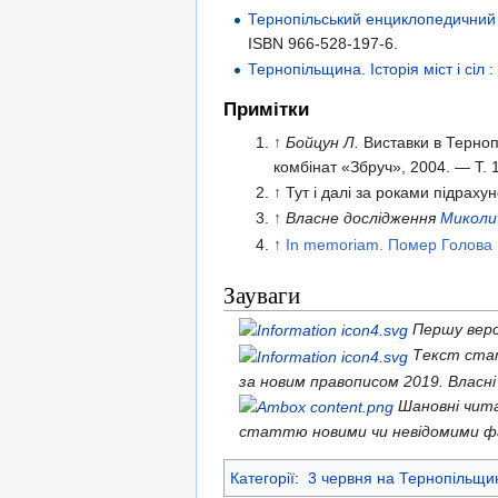
Тернопільський енциклопедичний
ISBN 966-528-197-6
.
Тернопільщина. Історія міст і сіл
:
Примітки
↑
Бойцун Л.
Виставки в Терноп
комбінат «Збруч»,
2004. —
Т. 1
↑
Тут і далі за роками підраху
↑
Власне дослідження
Миколи
↑
In memоriam. Помер Голова
Зауваги
Першу верс
Текст стат
за новим правописом 2019. Власні
Шановні чит
статтю новими чи невідомими ф
Категорії
:
3 червня на Тернопільщи