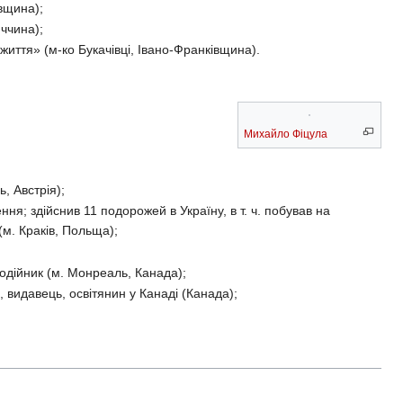
вщина);
иччина);
життя» (м-ко Букачівці, Івано-Франківщина).
Михайло Фіцула
, Австрія);
; здійснив 11 подорожей в Україну, в т. ч. побував на
(м. Краків, Польща);
одійник (м. Монреаль, Канада);
видавець, освітянин у Канаді (Канада);