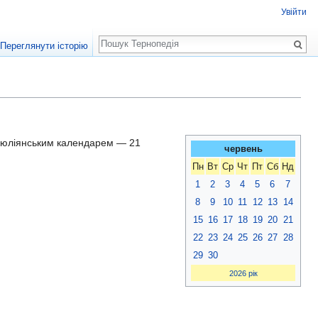
Увійти
Пошук
Переглянути історію
за юліянським календарем — 21
червень
Пн
Вт
Ср
Чт
Пт
Сб
Нд
1
2
3
4
5
6
7
8
9
10
11
12
13
14
15
16
17
18
19
20
21
22
23
24
25
26
27
28
29
30
2026 рік