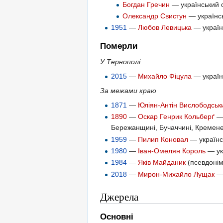
Богдан Гречин
— український о
Олександр Свистун
— українсь
1951
—
Любов Левицька
— українс
Померли
У Тернополі
2015
—
Михайло Фіцула
— українс
За межами краю
1871
—
Юліян-Антін Вислободськ
1890
—
Оскар Генрик Кольберґ
— 
Бережанщині, Бучаччині, Кременеч
1959
—
Пилип Коновал
— українсь
1980
—
Іван-Омелян Король
— ук
1984
—
Яків Майданик
(псевдонім
2018
—
Мирон-Михайло Лущак
— 
Джерела
Основні