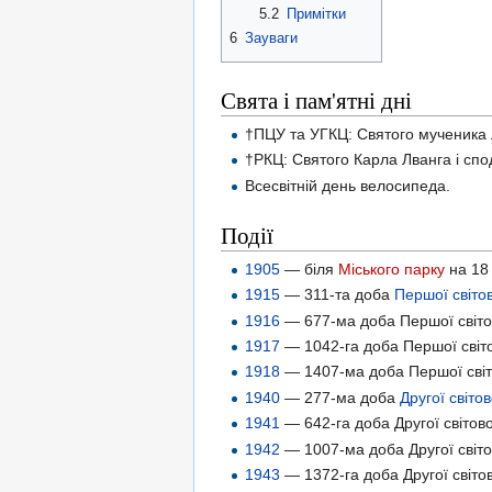
5.2
Примітки
6
Зауваги
Свята і пам'ятні дні
†ПЦУ та УГКЦ: Святого мученика Л
†РКЦ: Святого Карла Лванга і спо
Всесвітній день велосипеда.
Події
1905
— біля
Міського парку
на 18 
1915
— 311-та доба
Першої світов
1916
— 677-ма доба Першої світов
1917
— 1042-га доба Першої світо
1918
— 1407-ма доба Першої світо
1940
— 277-ма доба
Другої світов
1941
— 642-га доба Другої світово
1942
— 1007-ма доба Другої світо
1943
— 1372-га доба Другої світов