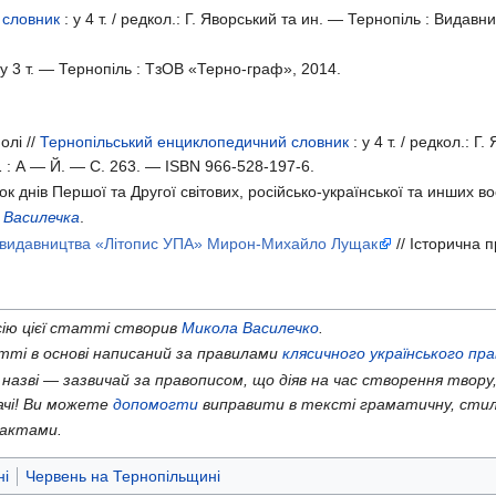
 словник
: у
4 т. /
редкол.: Г. Яворський та ин. — Тернопіль : Видавн
 у
3 т. —
Тернопіль : ТзОВ «Терно-граф», 2014.
олі //
Тернопільський енциклопедичний словник
: у
4 т. /
редкол.: Г.
 :
А — Й.
— С. 263. —
ISBN 966-528-197-6
.
нок днів Першої та Другої світових, російсько-української та инших
 Василечка
.
 видавництва «Літопис УПА» Мирон-Михайло Лущак
// Історична 
ію цієї статті створив
Микола Василечко
.
ті в основі написаний за правилами
клясичного українського пр
 назві — зазвичай за правописом, що діяв на час створення твору,
ачі! Ви можете
допомогти
виправити в тексті граматичну, стил
актами.
ні
Червень на Тернопільщині