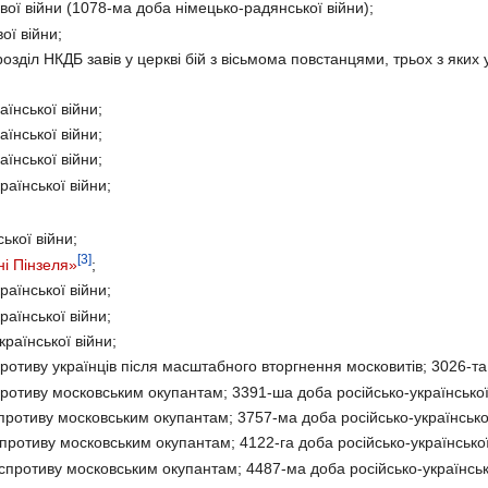
ої війни (1078-ма доба німецько-радянської війни);
ої війни;
озділ НКДБ завів у церкві бій з вісьмома повстанцями, трьох з яких
їнської війни;
їнської війни;
їнської війни;
аїнської війни;
ької війни;
[3]
ні Пінзеля»
;
аїнської війни;
аїнської війни;
раїнської війни;
отиву українців після масштабного вторгнення московитів; 3026-та 
ротиву московським окупантам; 3391-ша доба російсько-української
ротиву московським окупантам; 3757-ма доба російсько-української
противу московським окупантам; 4122-га доба російсько-української
противу московським окупантам; 4487-ма доба російсько-українсько