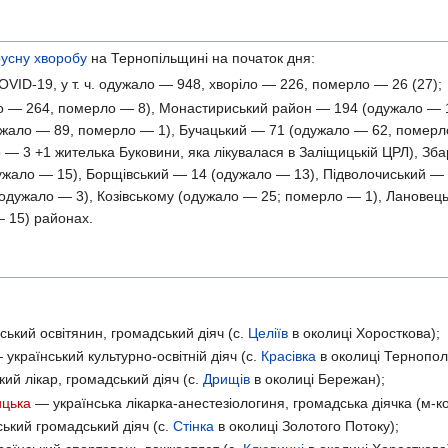
русну хворобу
на Тернопільщині на початок дня:
VID-19, у т. ч. одужало — 948, хворіло — 226, померло — 26 (27);
 — 264, померло — 8), Монастириський район — 194 (одужало — 
ужало — 89, померло — 1), Бучацький — 71 (одужало — 62, померло
— 3 +1 жителька Буковини, яка лікувалася в Заліщицькій ЦРЛ), Зб
ужало — 15), Борщівський — 14 (одужало — 13), Підволочиський — 
(одужало — 3), Козівському (одужало — 25; померло — 1), Лановець
 15) районах.
ький освітянин, громадський діяч (с.
Целіїв
в околиці Хоросткова);
український культурно-освітній діяч (с.
Красівка
в околиці Тернопол
ий лікар, громадський діяч (с.
Дрищів
в околиці Бережан);
ицька
— українська лікарка-анестезіологиня, громадська діячка (м-к
ький громадський діяч (с.
Стінка
в околиці Золотого Потоку);