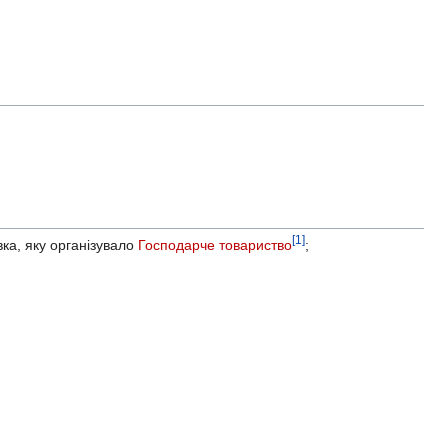
[1]
вка, яку організувало
Господарче товариство
;