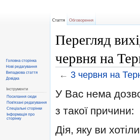
Стаття
Обговорення
Перегляд вихі
червня на Те
Головна сторінка
Нові редагування
←
3 червня на Тер
Випадкова стаття
Довідка
Перейти до:
навігація
,
пошук
Інструменти
У Вас нема дозво
Посилання сюди
Пов'язані редагування
з такої причини:
Спеціальні сторінки
Інформація про
сторінку
Дія, яку ви хоті