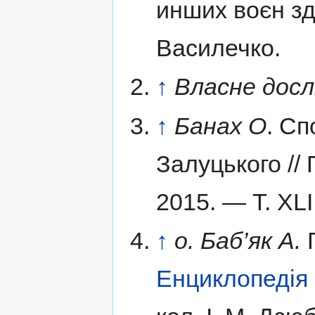
инших воєн з
Василечко.
↑
Власне дос
↑
Банах О
. Сп
Залуцького //
2015. — Т. XLI
↑
о. Баб’як А.
Ґ
Енциклопедія 