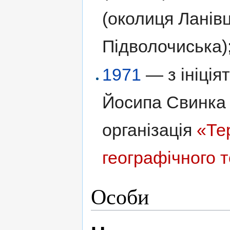
(околиця Ланівц
Підволочиська)
1971
— з ініція
Йосипа Свинка
організація
«Те
географічного 
Особи