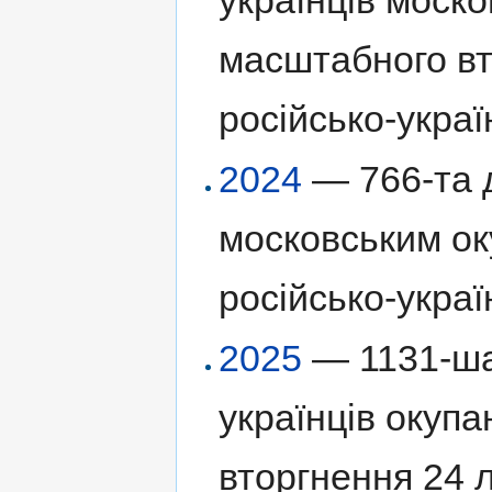
масштабного вт
російсько-украї
2024
— 766-та д
московським ок
російсько-украї
2025
— 1131-ша
українців окуп
вторгнення 24 