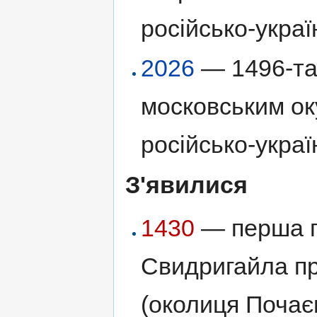
російсько-украї
2026
— 1496-та 
московським ок
російсько-украї
З'явилися
1430
— перша пи
Свидригайла п
(околиця Почає