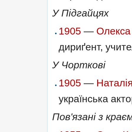
У Підгайцях
1905
—
Олекса
дириґент, учите
У Чорткові
1905
—
Наталі
українська акто
Пов'язані з крає