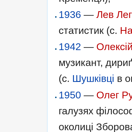
1936
—
Лев Ле
статистик (с.
На
1942
—
Олексій
музикант, дириґ
(с.
Шушківці
в о
1950
—
Олег Р
галузях філософі
околиці Зборова