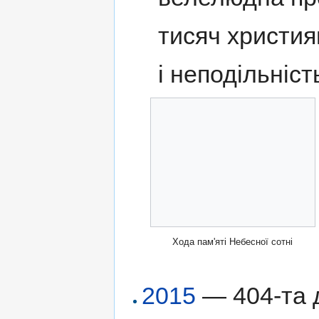
тисяч христия
і неподільніст
Хода пам'яті Небесної сотні
2015
— 404-та д