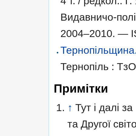
4 т. /
редкол.: Г.
Видавничо-полі
2004–2010. —
Тернопільщина. І
Тернопіль : Тз
Примітки
↑
Тут і далі з
та Другої світ