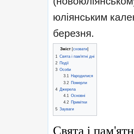
(новоюліянському
юліянським кал
березня.
Зміст
[
сховати
]
1
Свята і пам'ятні дні
2
Події
3
Особи
3.1
Народилися
3.2
Померли
4
Джерела
4.1
Основні
4.2
Примітки
5
Зауваги
Свята і пам'ятн