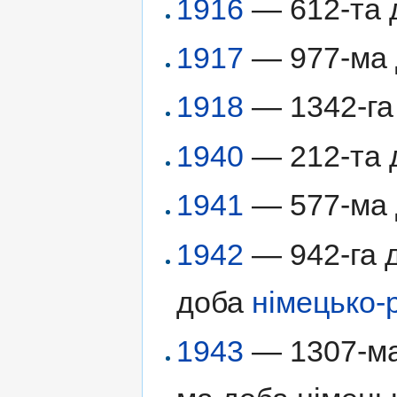
1916
— 612-та д
1917
— 977-ма д
1918
— 1342-га 
1940
— 212-та 
1941
— 577-ма д
1942
— 942-га д
доба
німецько-
1943
— 1307-ма 