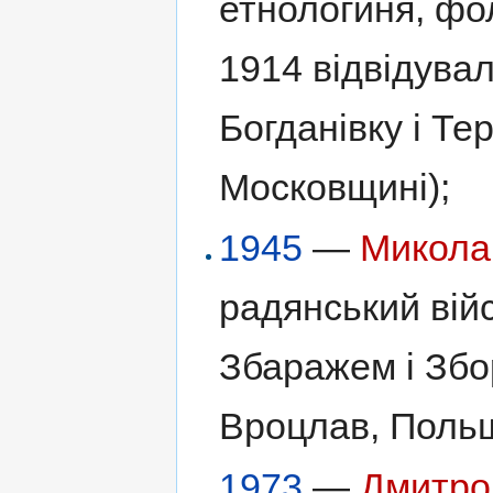
етнологиня, фо
1914 відвідувал
Богданівку і Те
Московщині);
1945
—
Микола
радянський вій
Збаражем і Збо
Вроцлав, Поль
1973
—
Дмитро