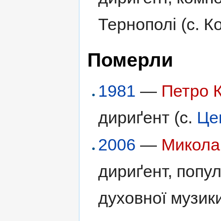
Тернополі (с. К
Померли
1981
—
Петро 
дириґент (с.
Це
2006
—
Микола
дириґент, попул
духовної музик