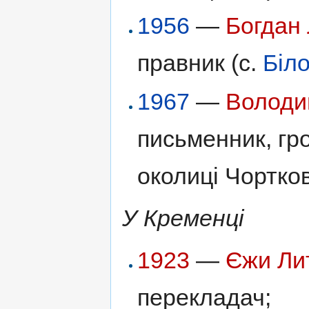
1956
—
Богдан 
правник (с.
Біл
1967
—
Володи
письменник, гр
околиці Чортков
У Кременці
1923
—
Єжи Ли
перекладач;