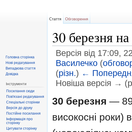
Стаття
Обговорення
30 березня н
Версія від 17:09, 2
Головна сторінка
Василечко
(
обгово
Нові редагування
Випадкова стаття
(
різн.
)
← Попередня
Довідка
Новіша версія → (рі
Інструменти
Перейти до:
навігація
,
пошук
Посилання сюди
Пов'язані редагування
30 березня
— 89-
Спеціальні сторінки
Версія до друку
Постійне посилання
високосні роки) 
Інформація про
сторінку
Цитувати сторінку