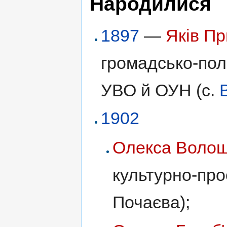
Народилися
1897
—
Яків П
громадсько-полі
УВО й ОУН (с.
1902
Олекса Воло
культурно-прос
Почаєва);