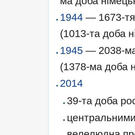
ма доба німецьк
1944
— 1673-тя 
(1013-та доба н
1945
— 2038-ма 
(1378-ма доба н
2014
39-та доба рос
центральними
велелюдна про