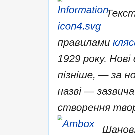
Текст
правилами
кляс
1929 року. Нові
пізніше, — за н
назві — зазвича
створення твор
Шановн