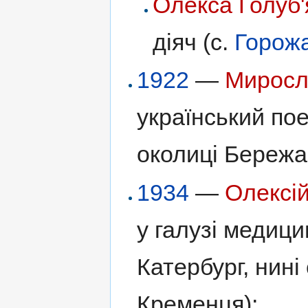
Олекса Голуб'
діяч (с.
Горож
1922
—
Миросл
український пое
околиці Бережа
1934
—
Олексі
у галузі медици
Катербург, нині
Кременця);