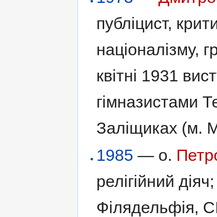
публіцист, крит
націоналізму, г
квітні 1931 вис
гімназистами Т
Заліщиках (м. 
1985
— о.
Петр
релігійний діяч
Філядельфія, С