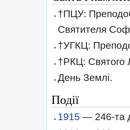
†ПЦУ: Преподоб
Святителя Софр
†УГКЦ: Препoдо
†РКЦ: Святого 
День Землі.
Події
1915
— 246-та 