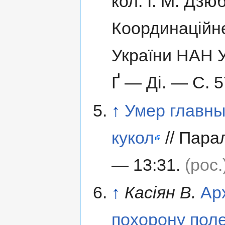
кол.
І. М. Дзю
Координаційне
України НАН У
Ґ — Ді
. — С. 
↑
Умер главны
кукол
// Пара
— 13:31.
(рос.
↑
Касіян В.
Ар
похорону поле