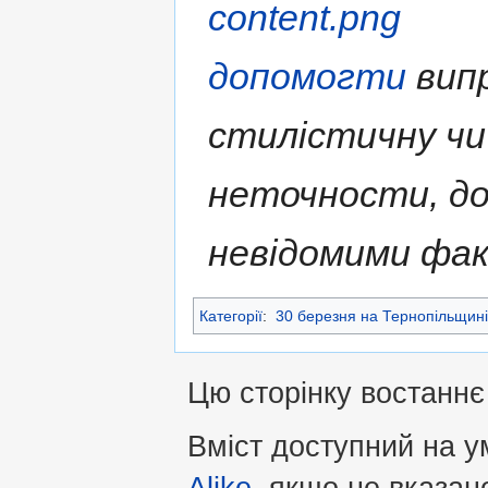
допомогти
випр
стилістичну чи
неточности, д
невідомими фа
Категорії
:
30 березня на Тернопільщині
Цю сторінку востаннє 
Вміст доступний на 
Alike
, якщо не вказан