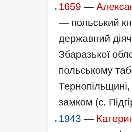
1659
—
Алекса
— польський кня
державний діяч 
Збаразької обл
польському таб
Тернопільщині,
замком (с. Підгі
1943
—
Катери