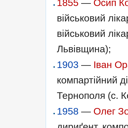
1855
—
Осип К
військовий ліка
військовий ліка
Львівщина);
1903
—
Іван О
компартійний д
Тернополя (с. К
1958
—
Олег З
дириґент, компо