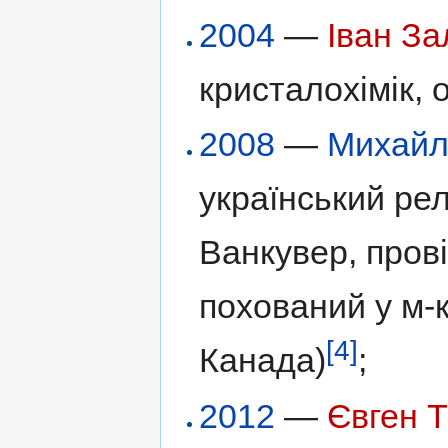
2004
—
Іван За
кристалохімік, 
2008
—
Михайл
український рел
Ванкувер, пров
похований у м-к
[4]
Канада)
;
2012
—
Євген 