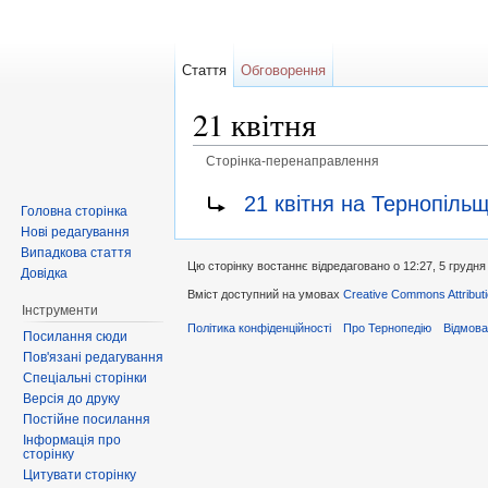
Стаття
Обговорення
21 квітня
Сторінка-перенаправлення
Перейти до:
навігація
,
пошук
Перенаправити на:
21 квітня на Тернопільщ
Головна сторінка
Нові редагування
Випадкова стаття
Цю сторінку востаннє відредаговано о 12:27, 5 грудня
Довідка
Вміст доступний на умовах
Creative Commons Attributi
Інструменти
Політика конфіденційності
Про Тернопедію
Відмова
Посилання сюди
Пов'язані редагування
Спеціальні сторінки
Версія до друку
Постійне посилання
Інформація про
сторінку
Цитувати сторінку