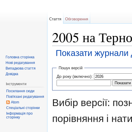
Стаття
Обговорення
2005 на Терно
Показати журнали д
Головна сторінка
Перейти до:
навігація
,
пошук
Нові редагування
Пошук версій
Випадкова стаття
Довідка
До року (включно):
Інструменти
Посилання сюди
Пов'язані редагування
Вибір версії: поз
Atom
Спеціальні сторінки
Інформація про
порівняння і нати
сторінку