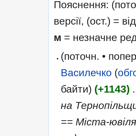
Пояснення: (поточ
версії, (ост.) = в
м
= незначне ре
(поточн. • попер
Василечко
(
обг
байти)
(+1143)
‎
.
на Тернопільщ
== Міста-ювіля