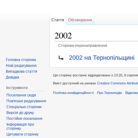
Стаття
Обговорення
2002
Сторінка-перенаправлення
Перейти до:
навігація
,
пошук
Перенаправити на:
2002 на Тернопільщині
Головна сторінка
Нові редагування
Випадкова стаття
Цю сторінку востаннє відредаговано о 13:20, 8 серпня
Довідка
Вміст доступний на умовах
Creative Commons Attributi
Інструменти
Політика конфіденційності
Про Тернопедію
Відмова
Посилання сюди
Пов'язані редагування
Спеціальні сторінки
Версія до друку
Постійне посилання
Інформація про
сторінку
Цитувати сторінку