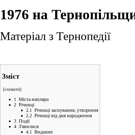
1976 на Тернопільщ
Матеріал з Тернопедії
Зміст
[
сховати
]
1
Міста-ювіляри
2
Річниці
2.1
Річниці заснування, утворення
2.2
Річниці від дня народження
3
Події
4
З'явилися
4.1
Видання