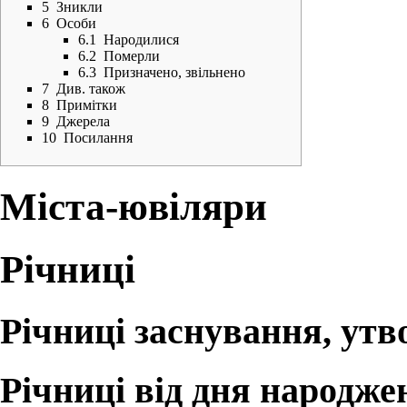
5
Зникли
6
Особи
6.1
Народилися
6.2
Померли
6.3
Призначено, звільнено
7
Див. також
8
Примітки
9
Джерела
10
Посилання
Міста-ювіляри
Річниці
Річниці заснування, ут
Річниці від дня народже