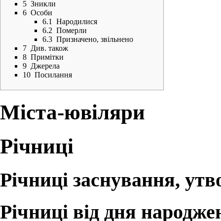
5
Зникли
6
Особи
6.1
Народилися
6.2
Померли
6.3
Призначено, звільнено
7
Див. також
8
Примітки
9
Джерела
10
Посилання
Міста-ювіляри
Річниці
Річниці заснування, ут
Річниці від дня народже