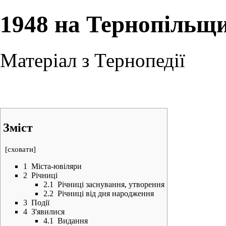
1948 на Тернопільщ
Матеріал з Тернопедії
Зміст
[
сховати
]
1
Міста-ювіляри
2
Річниці
2.1
Річниці заснування, утворення
2.2
Річниці від дня народження
3
Події
4
З'явилися
4.1
Видання