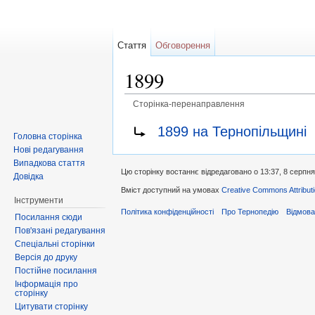
Стаття
Обговорення
1899
Сторінка-перенаправлення
Перейти до:
навігація
,
пошук
Перенаправити на:
1899 на Тернопільщині
Головна сторінка
Нові редагування
Випадкова стаття
Цю сторінку востаннє відредаговано о 13:37, 8 серпня
Довідка
Вміст доступний на умовах
Creative Commons Attributi
Інструменти
Політика конфіденційності
Про Тернопедію
Відмова
Посилання сюди
Пов'язані редагування
Спеціальні сторінки
Версія до друку
Постійне посилання
Інформація про
сторінку
Цитувати сторінку