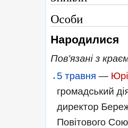
Особи
Народилися
Пов'язані з крає
5 травня
—
Юрі
громадський ді
директор Береж
Повітового Союз