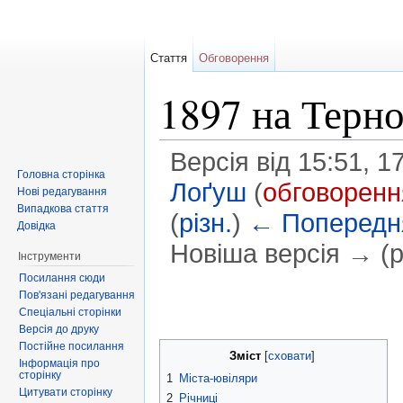
Стаття
Обговорення
1897 на Терн
Версія від 15:51, 
Головна сторінка
Лоґуш
(
обговоренн
Нові редагування
Випадкова стаття
(
різн.
)
← Попередня
Довідка
Новіша версія → (рі
Інструменти
Перейти до:
навігація
,
пошук
Посилання сюди
Пов'язані редагування
Спеціальні сторінки
Версія до друку
Постійне посилання
Зміст
[
сховати
]
Інформація про
сторінку
1
Міста-ювіляри
Цитувати сторінку
2
Річниці