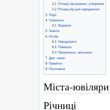
2.1
Річниці заснування, утворення
2.2
Річниці від дня народження
3
Події
4
З'явилися
4.1
Видання
5
Зникли
6
Особи
6.1
Народилися
6.2
Померли
6.3
Призначено, звільнено
7
Див. також
8
Примітки
9
Посилання
Міста-ювіляри
Річниці