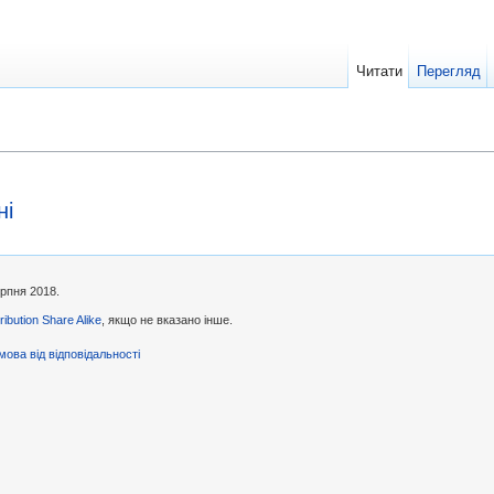
Читати
Перегляд
ні
ерпня 2018.
ibution Share Alike
, якщо не вказано інше.
мова від відповідальності