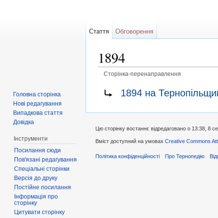
Стаття
Обговорення
1894
Сторінка-перенаправлення
Перейти до:
навігація
,
пошук
Перенаправити на:
1894 на Тернопільщи
Головна сторінка
Нові редагування
Випадкова стаття
Довідка
Цю сторінку востаннє відредаговано о 13:38, 8 с
Інструменти
Вміст доступний на умовах
Creative Commons Attr
Посилання сюди
Політика конфіденційності
Про Тернопедію
Від
Пов'язані редагування
Спеціальні сторінки
Версія до друку
Постійне посилання
Інформація про
сторінку
Цитувати сторінку