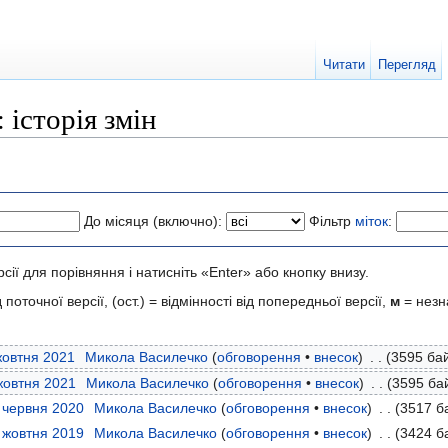
Читати
Перегляд
історія змін
До місяця (включно):
Фільтр
міток
:
рсії для порівняння і натисніть «Enter» або кнопку внизу.
 поточної версії, (ост.) = відмінності від попередньої версії,
м
= незн
 жовтня 2021
‎
Микола Василечко
(
обговорення
•
внесок
)
‎
. .
(3595 бай
 жовтня 2021
‎
Микола Василечко
(
обговорення
•
внесок
)
‎
. .
(3595 бай
7 червня 2020
‎
Микола Василечко
(
обговорення
•
внесок
)
‎
. .
(3517 ба
0 жовтня 2019
‎
Микола Василечко
(
обговорення
•
внесок
)
‎
. .
(3424 б