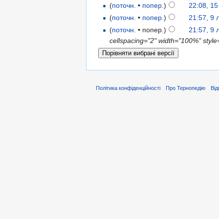
(
поточн.
•
попер.
)
22:08, 1
(
поточн.
•
попер.
)
21:57, 9
(
поточн.
• попер.)
21:57, 9
cellspacing="2" width="100%" style=
Політика конфіденційності
Про Тернопедію
Від