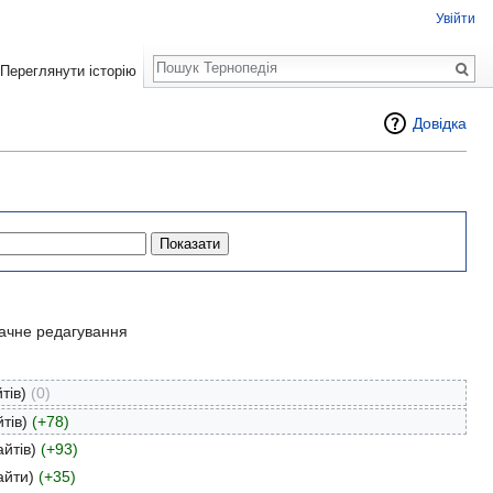
Увійти
Пошук
Переглянути історію
Довідка
ачне редагування
тів)
(0)
тів)
(+78)
йтів)
(+93)
айти)
(+35)