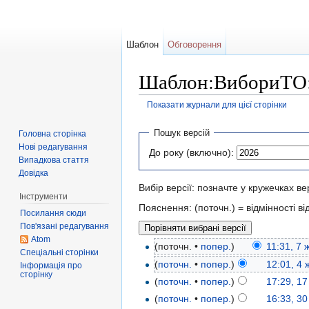
Шаблон
Обговорення
Шаблон:ВибориТО: 
Показати журнали для цієї сторінки
Перейти до:
навігація
,
пошук
Пошук версій
Головна сторінка
Нові редагування
До року (включно):
Випадкова стаття
Довідка
Вибір версії: позначте у кружечках ве
Інструменти
Пояснення: (поточн.) = відмінності від
Посилання сюди
Пов'язані редагування
Atom
(поточн. •
попер.
)
11:31, 7
Спеціальні сторінки
(
поточн.
•
попер.
)
12:01, 4
Інформація про
сторінку
(
поточн.
•
попер.
)
17:29, 1
(
поточн.
•
попер.
)
16:33, 3