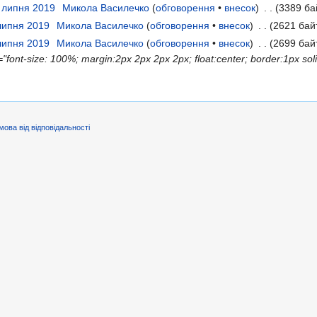
5 липня 2019
‎
Микола Василечко
(
обговорення
•
внесок
)
‎
. .
(3389 ба
 липня 2019
‎
Микола Василечко
(
обговорення
•
внесок
)
‎
. .
(2621 бай
 липня 2019
‎
Микола Василечко
(
обговорення
•
внесок
)
‎
. .
(2699 байт
"font-size: 100%; margin:2px 2px 2px 2px; float:center; border:1px soli
мова від відповідальності