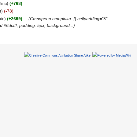
йтів)
(+768)
т)
(-78)
ів)
(+2699)
‎
. .
(Створена сторінка: {| cellpadding="5"
d #6dcfff; padding: 5px; background...)