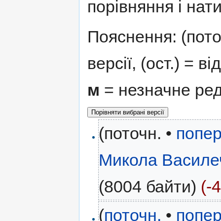
порівняння і нати
Пояснення: (поточ
версії, (ост.) = в
м
= незначне ре
(поточн. •
попер
Микола Василе
(8004 байти)
(-4
(
поточн.
•
попер