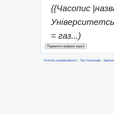
{{Часопис |наз
Університетськ
= газ...)
Політика конфіденційності
Про Тернопедію
Відмова