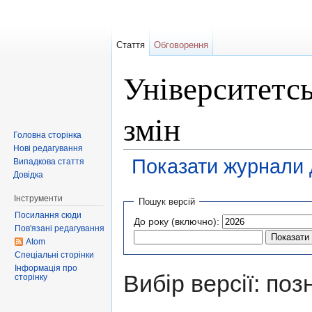
Стаття
Обговорення
Університетсь
змін
Головна сторінка
Нові редагування
Показати журнали д
Випадкова стаття
Довідка
Перейти до:
навігація
,
пошук
Інструменти
Пошук версій
Посилання сюди
До року (включно):
Пов'язані редагування
Atom
Спеціальні сторінки
Інформація про
Вибір версії: поз
сторінку