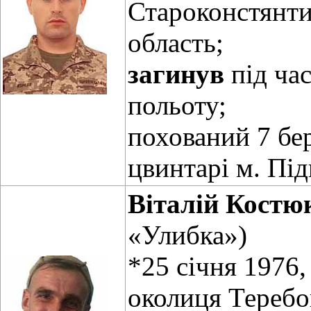
Староконстянти
область;
загинув
під ча
польоту;
похований 7 бе
цвинтарі м. Під
Віталій Костю
«Улибка»)
*25 січня 1976,
околиця Теребо