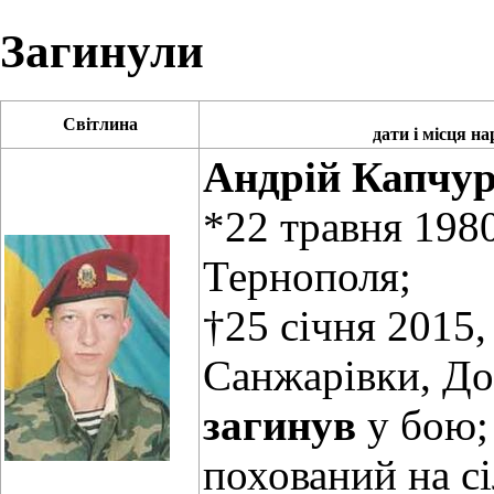
Загинули
Світлина
дати і місця н
Андрій Капчу
*22 травня 1980
Тернополя;
†25 січня 2015,
Санжарівки, До
загинув
у бою;
похований на с