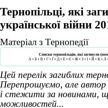
Тернопільці, які заг
української війни 2
Матеріал з Тернопедії
Списки тернопільців, які загинули (пом
А
•
Б
•
В
•
Г • Ґ
•
Д
•
Е • Є
•
Ж • З
•
І • Й
•
К
•
Л
Цей перелік загиблих терн
Перепрошуємо, але автор 
і стежити за новинами, щ
можливостей...