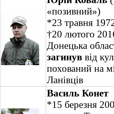
«позивний»)
*23 травня 1972
†20 лютого 2016
Донецька облас
загинув
від кул
похований на м
Ланівців
Василь Конет
*15 березня 200