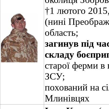
†1 лютого 2015
(нині Преображ
область;
загинув під ча
складу боєпри
старої ферми в
ЗСУ;
похований на с
Млинівцях