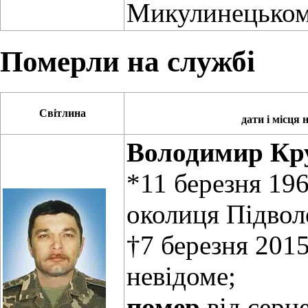
Микулинецькому
Померли на службі
Світлина
дати і місця
Володимир Кр
*11 березня 196
околиця Підвол
†7 березня 2015
невідоме;
помер
від серц