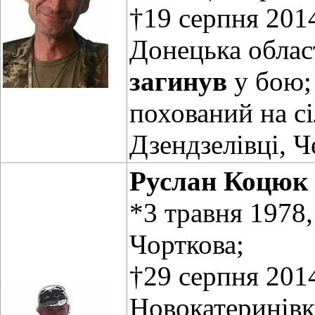
†19 серпня 2014
Донецька облас
загинув
у бою;
похований на с
Дзендзелівці, Ч
Руслан Коцюк
*3 травня 1978
Чорткова;
†29 серпня 2014
Новокатеринівк