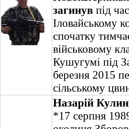
загинув
під час
Іловайському ко
спочатку тимча
військовому кл
Кушугумі під З
березня 2015 п
сільському цви
Назарій Кулин
*17 серпня 1989
околиця Зборов