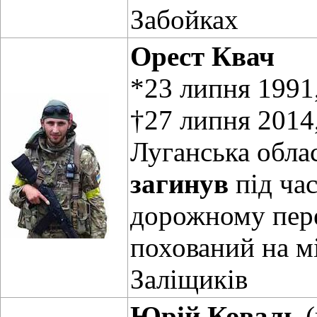
Забойках
Орест Квач
*23 липня 1991
†27 липня 2014,
Луганська обла
загинув
під час
дорожному пере
похований на м
Заліщиків
Юрій Коваль
(