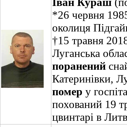
Іван Кураш
(п
*26 червня 1985
околиця Підгай
†15 травня 2018
Луганська обла
поранений
снай
Катеринівки, Лу
помер
у госпіта
похований 19 т
цвинтарі в Лит