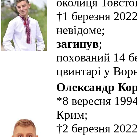
околиця Товсто
†1 березня 2022
невідоме;
загинув
;
похований 14 б
цвинтарі у Вор
Олександр Ко
*8 вересня 1994
Крим;
†2 березня 2022