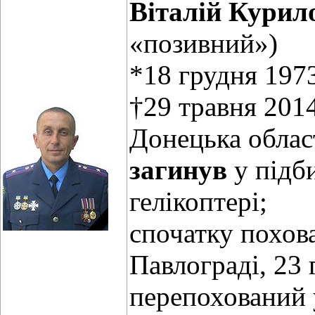
Віталій Курил
«позивний»)
*18 грудня 1973
†29 травня 2014
Донецька облас
загинув
у підб
гелікоптері;
спочатку похов
Павлограді, 23 
перепохований 