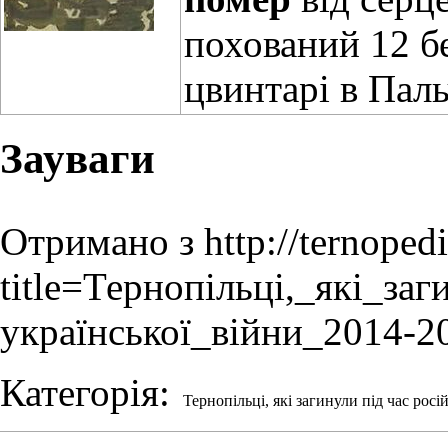
похований 12 б
цвинтарі в Пал
Зауваги
Отримано з
http://ternoped
title=Тернопільці,_які_за
української_війни_2014-
Категорія
:
Тернопільці, які загинули під час росі