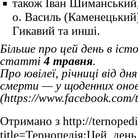
також
Іван Шиманський
о. Василь (Каменецький
Гикавий та инші.
Більше про цей день в іст
статті
4 травня
.
Про ювілеї, річниці від д
смерти — у щоденних онов
Отримано з
http://ternoped
title=Тернопедія:Цей_ден