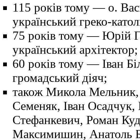
115 років тому
— о.
Вас
український греко-като
75 років тому
—
Юрій 
український архітектор;
60 років тому
—
Іван Бі
громадський діяч;
також
Микола Мельник
Семеняк
,
Іван Осадчук
,
Стефанкевич, Роман Куд
Максимишин, Анатоль Б