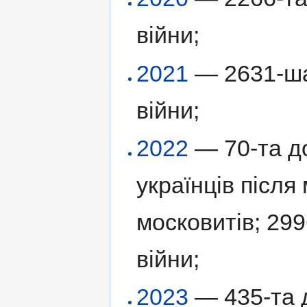
війни;
2021
— 2631-ша 
війни;
2022
— 70-та до
українців післ
московитів; 299
війни;
2023
— 435-та д