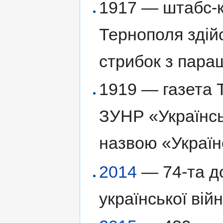
1917 — штабс-к
Тернополя здійс
стрибок з параш
1919 — газета Т
ЗУНР «Українсь
назвою «Українс
2014
— 74-та до
української війн