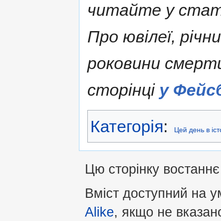
читайте у ста
Про ювілеї, річн
роковини смерт
сторінці
у Фейс
Категорія
:
Цей день в іс
Цю сторінку востаннє 
Вміст доступний на 
Alike
, якщо не вказан