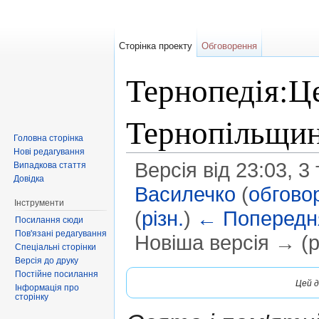
Сторінка проекту
Обговорення
Тернопедія:Це
Тернопільщин
Головна сторінка
Нові редагування
Версія від 23:03, 
Випадкова стаття
Довідка
Василечко
(
обгово
Інструменти
(
різн.
)
← Попередня
Посилання сюди
Пов'язані редагування
Новіша версія → (рі
Спеціальні сторінки
Перейти до:
навігація
,
пошук
Версія до друку
Постійне посилання
Цей д
Інформація про
сторінку