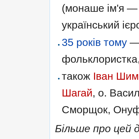
(монаше ім'я 
український ієр
35 років тому
фольклористка,
також
Іван Шим
Шагай
, о. Васи
Сморщок, Онуфр
Більше про цей д