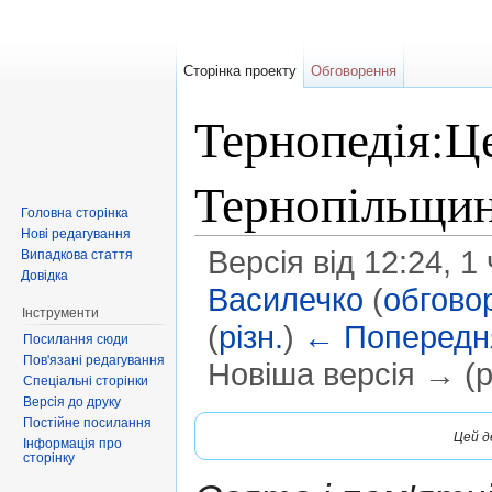
Сторінка проекту
Обговорення
Тернопедія:Це
Тернопільщин
Головна сторінка
Нові редагування
Версія від 12:24, 
Випадкова стаття
Довідка
Василечко
(
обгово
Інструменти
(
різн.
)
← Попередня
Посилання сюди
Пов'язані редагування
Новіша версія → (рі
Спеціальні сторінки
Перейти до:
навігація
,
пошук
Версія до друку
Постійне посилання
Цей де
Інформація про
сторінку