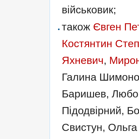
військовик;
також
Євген Пе
Костянтин Сте
Яхневич
,
Мирон
Галина Шимоно
Баришев, Любо
Підодвірний, Б
Свистун, Ольга