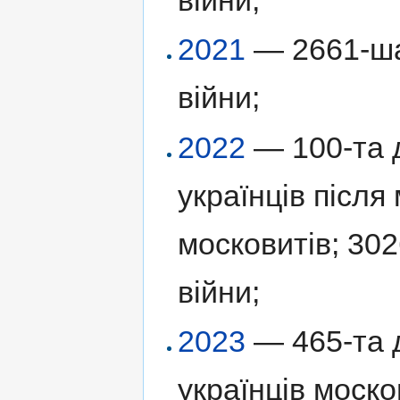
2021
— 2661-ша 
війни;
2022
— 100-та д
українців післ
московитів; 302
війни;
2023
— 465-та д
українців моск