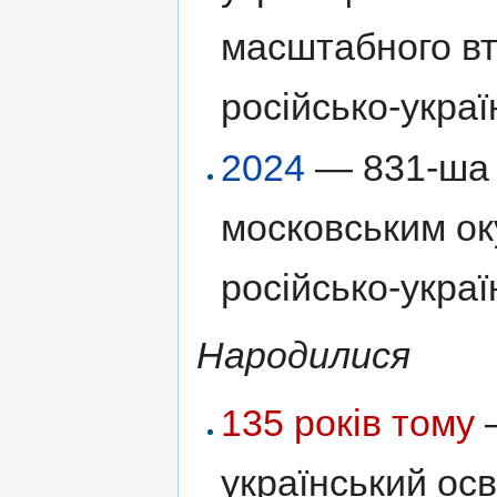
масштабного вт
російсько-украї
2024
— 831-ша 
московським ок
російсько-украї
Народилися
135 років тому
український осв