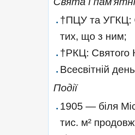
Свята і пам'ятні
†ПЦУ та УГКЦ: 
тих, що з ним;
†РКЦ: Святого 
Всесвітній ден
Події
1905 — біля Мі
тис. м² продов