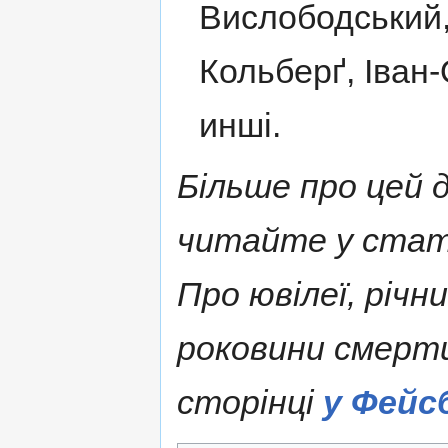
Вислободський,
Кольберґ, Іван
инші.
Більше про цей д
читайте у ста
Про ювілеї, річн
роковини смерт
сторінці
у Фейс