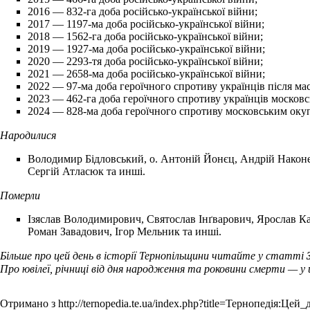
2016
— 832-га доба російсько-української війни;
2017
— 1197-ма доба російсько-української війни;
2018
— 1562-га доба російсько-української війни;
2019
— 1927-ма доба російсько-української війни;
2020
— 2293-тя доба російсько-української війни;
2021
— 2658-ма доба російсько-української війни;
2022
— 97-ма доба героїчного спротиву українців після мас
2023
— 462-га доба героїчного спротиву українців московс
2024
— 828-ма доба героїчного спротиву московським окупа
Народилися
Володимир Бідловський
, о. Антоній Йонєц, Андрій Након
Сергій Атласюк та инші.
Померли
Ізяслав Володимирович
,
Святослав Інґварович
,
Ярослав Ка
Роман Завадович
, Ігор Мельник та инші.
Більше про цей день в історії Тернопільщини читайте у статті
Про ювілеї, річниці від дня народження та роковини смерти — у
Отримано з
http://ternopedia.te.ua/index.php?title=Тернопедія: