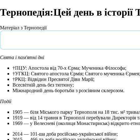
Тернопедія:Цей день в історії
Матеріал з Тернопедії
Свята і пам'ятні дні
†ПЦУ: Апостола від 70-х Єрма; Мученика Філософа;
†УГКЦ: Святого апостола Єрмія; Святого мученика Єрмея
†РКЦ: Відвідин Пресвятої Діви Марії;
Всесвітній день без тютюну;
Міжнародний день боротьби з розсіяним склерозом.
Події
1905 — біля Міського парку Тернополя на 18 тис. м² тривал
1919 — від
14 травня
в Тернополі перебували Директорія 
1969 — у
Велесневі
(околиця Монастириськ) відкрито етн
2014
— 101-ша доба російсько-української війни;
2015
— 466-та доба російсько-української війни;