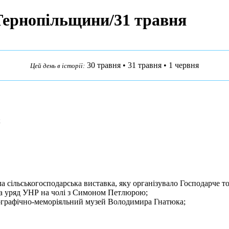
 Тернопільщини/31 травня
30 травня
•
31 травня
•
1 червня
Цей день в історії:
;
а сільськогосподарська виставка, яку організувало Господарче т
та уряд УНР на чолі з Симоном Петлюрою;
ографічно-меморіяльний музей Володимира Гнатюка;