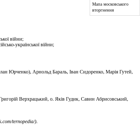
Мапа московського
вторгнення
ької війни;
йсько-української війни;
ан Юрченко), Арнольд Бараль, Іван Сидоренко, Марія Гутей,
. Григорій Верхрацький, о. Яків Гудик, Савин Абрисовський,
.