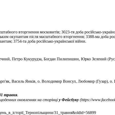
штабного вторгнення московитів; 3023-тя доба російсько-українс
ьким окупантам після масштабного вторгнення; 3388-ма доба росі
нтам; 3754-та доба російсько-української війни.
ечний, Петро Кукурудза, Богдан Пилипишин, Юрко Зелений (Русл
рп'як
,
Василь Янків
, о.
Володимир Вонсул
,
Любомир (Гузар)
, о
31 травня
.
 щоденних оновленнях на сторінці
у Фейсбуку
Цей_день_в_історії_Тернопільщини/31_травня&oldid=56899