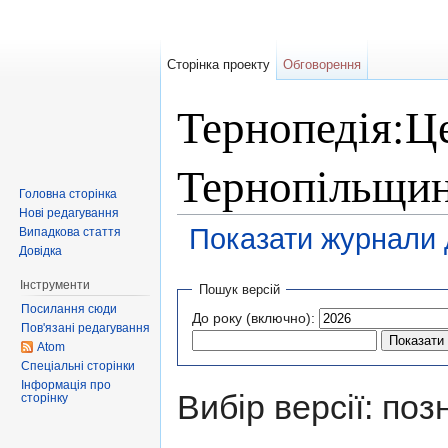
Сторінка проекту
Обговорення
Тернопедія:Це
Тернопільщини
Головна сторінка
Нові редагування
Показати журнали д
Випадкова стаття
Довідка
Перейти до:
навігація
,
пошук
Інструменти
Пошук версій
Посилання сюди
До року (включно):
Пов'язані редагування
Atom
Спеціальні сторінки
Інформація про
Вибір версії: поз
сторінку