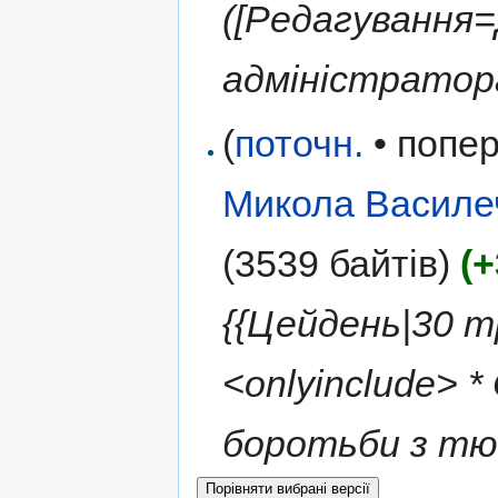
([Редагування
адміністратора
(
поточн.
• попер
Микола Василе
(3539 байтів)
(
{{Цейдень|30 т
<onlyinclude> 
боротьби з тю