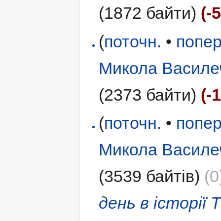
(1872 байти)
(-
(
поточн.
•
попер
Микола Василе
(2373 байти)
(-
(
поточн.
•
попер
Микола Василе
(3539 байтів)
(0
день в історії