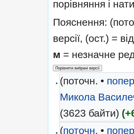
порівняння і нати
Пояснення: (поточ
версії, (ост.) = в
м
= незначне ре
(поточн. •
попер
Микола Василе
(3623 байти)
(+
(
поточн.
•
попер