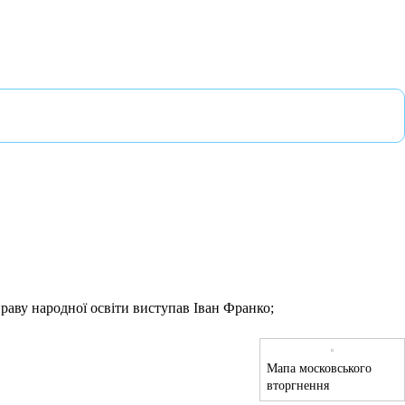
раву народної освіти виступав Іван Франко;
Мапа московського
вторгнення