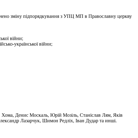
бачено зміну підпорядкування з УПЦ МП в Православну церкву
ької війни;
йсько-української війни;
 Хома
,
Денис Москаль
,
Юрій Мозіль
, Станіслав Лям, Яків
лександр Лазарчук, Шимон Редліх, Іван Дудар та инші.