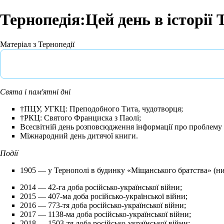
Тернопедія:Цей день в історії
Матеріал з Тернопедії
Свята і пам'ятні дні
†ПЦУ, УГКЦ: Преподобного Тита, чудотворця;
†РКЦ: Святого Франциска з Паолі;
Всесвітній день розповсюдження інформації про проблему 
Міжнародний день дитячої книги.
Події
1905 — у Тернополі в
будинку
«Міщанського братства» (нин
2014
— 42-га доба російсько-української війни;
2015
— 407-ма доба російсько-української війни;
2016
— 773-тя доба російсько-української війни;
2017
— 1138-ма доба російсько-української війни;
2018
— 1503-тя доба російсько-української війни;