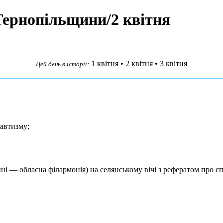
 Тернопільщини/2 квітня
1 квітня
•
2 квітня
•
3 квітня
Цей день в історії:
автизму;
і — обласна філармонія) на селянському вічі з рефератом про сп