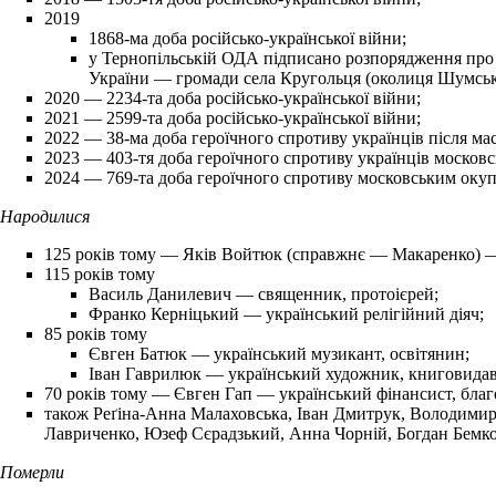
2019
1868-ма доба російсько-української війни;
у Тернопільській ОДА підписано розпорядження про 
України — громади села Кругольця (околиця Шумськ
2020
— 2234-та доба російсько-української війни;
2021
— 2599-та доба російсько-української війни;
2022
— 38-ма доба героїчного спротиву українців після мас
2023
— 403-тя доба героїчного спротиву українців московс
2024
— 769-та доба героїчного спротиву московським окупа
Народилися
125 років тому
—
Яків Войтюк
(справжнє — Макаренко) — 
115 років тому
Василь Данилевич
— священник, протоієрей;
Франко Керніцький
— український релігійний діяч;
85 років тому
Євген Батюк
— український музикант, освітянин;
Іван Гаврилюк
— український художник, книговидав
70 років тому
—
Євген Гап
— український фінансист, благ
також
Реґіна-Анна Малаховська
,
Іван Дмитрук
,
Володимир
Лавриченко, Юзеф Сєрадзький, Анна Чорній, Богдан Бемко
Померли