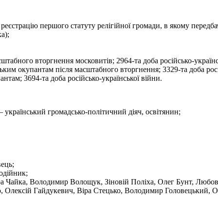
реєстрацію першого статуту релігійної громади, в якому перед
а);
штабного вторгнення московитів; 2964-та доба російсько-українс
ьким окупантам після масштабного вторгнення; 3329-та доба росі
нтам; 3694-та доба російсько-української війни.
український громадсько-політичний діяч, освітянин;
ець;
одійник;
а Чайка
,
Володимир Волощук
,
Зіновій Поліха
,
Олег Бунт
,
Любов
, Олексій Гайдукевич,
Віра Стецько
, Володимир Головецький, О