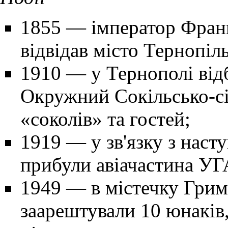
1855 — імператор Фран
відвідав місто Тернопіль
1910 — у Тернополі ві
Окружний Сокільсько-січ
«соколів» та гостей;
1919 — у зв'язку з наст
прибули авіачастина УГА
1949 — в містечку Гри
заарештували 10 юнаків,