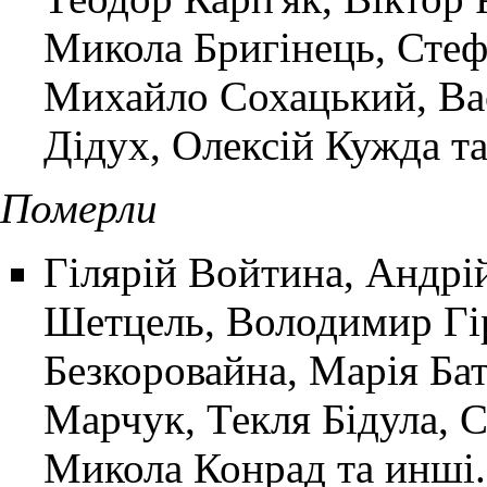
Микола Бригінець, Стеф
Михайло Сохацький, Ва
Дідух, Олексій Кужда та
Померли
Гілярій Войтина
,
Андрі
Шетцель, Володимир Гі
Безкоровайна, Марія Ба
Марчук, Текля Бідула, С
Микола Конрад та инші.