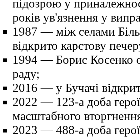
підозрою у приналежнос
років ув'язнення у випр
1987 — між селами Біл
відкрито карстову пече
1994 — Борис Косенко о
раду;
2016 — у Бучачі відкри
2022
— 123-а доба герої
масштабного вторгнення
2023
— 488-а доба герої