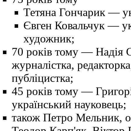
Тетяна Гончарик
— ук
Євген Ковальчук
— укр
художник;
70 років тому
—
Надія 
журналістка, редакторка
публіцистка;
45 років тому
—
Григор
український науковець;
також
Петро Мельник
, 
Теодор Карп'як, Віктор