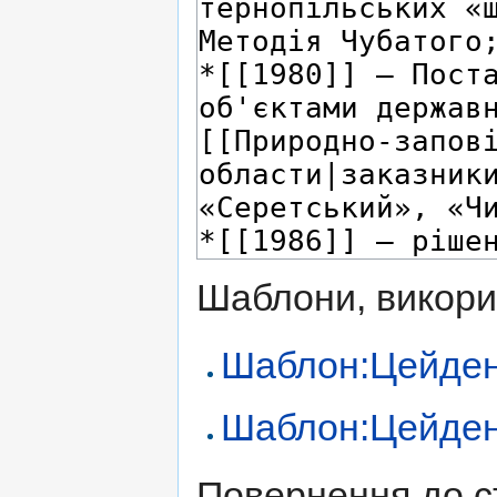
Шаблони, викорис
Шаблон:Цейде
Шаблон:Цейде
Повернення до с