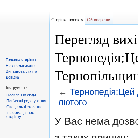
Сторінка проекту
Обговорення
Перегляд вихі
Тернопедія:Це
Головна сторінка
Нові редагування
Тернопільщин
Випадкова стаття
Довідка
Інструменти
←
Тернопедія:Цей 
Посилання сюди
лютого
Пов'язані редагування
Спеціальні сторінки
Перейти до:
навігація
,
пошук
Інформація про
сторінку
У Вас нема дозво
з таких причин: