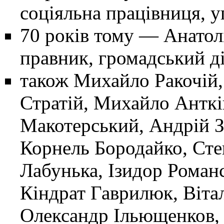
соціяльна працівниця, у
70 років тому
—
Анатол
правник, громадський ді
також
Михайло Ракочій
Стратій
,
Михайло Анткі
Макотерський
,
Андрій З
Корнель Бородайко
,
Сте
Лабунька
,
Ізидор Роман
Кіндрат Гаврилюк, Віта
Олександр Ільющенков,