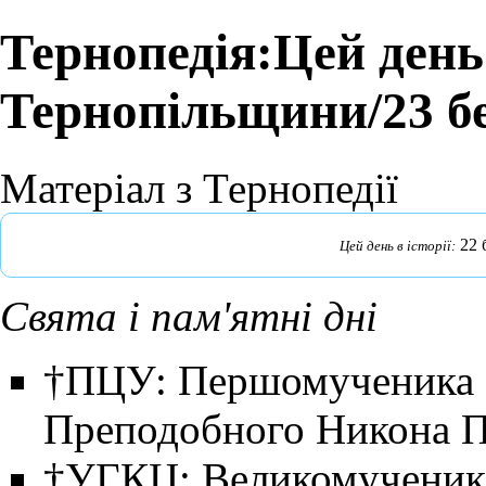
Тернопедія:Цей день 
Тернопільщини/23 б
Матеріал з Тернопедії
22 
Цей день в історії:
Свята і пам'ятні дні
†ПЦУ: Першомученика Н
Преподобного Никона П
†УГКЦ: Великомученика