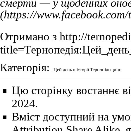
смерти — у щоденних онов
Отримано з
http://ternoped
title=Тернопедія:Цей_ден
Категорія
:
Цей день в історії Тернопільщини
Цю сторінку востаннє ві
2024.
Вміст доступний на ум
Attribution Share Alike
, 