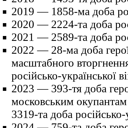
2019
— 1858-ма доба рос
2020
— 2224-та доба рос
2021
— 2589-та доба рос
2022
— 28-ма доба герої
масштабного вторгнення
російсько-української в
2023
— 393-тя доба геро
московським окупантам 
3319-та доба російсько-
2024
— 759-та доба гер