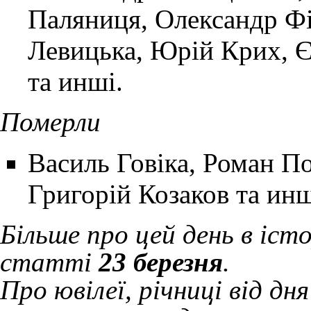
Паляниця,
Олександр Ф
Левицька, Юрій Крих, Є
та инші.
Померли
Василь Говіка
,
Роман П
Григорій Козаков та инш
Більше про цей день в іст
статті
23 березня
.
Про ювілеї, річниці від д