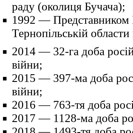
раду (околиця Бучача);
1992 — Представником 
Тернопільській области
2014
— 32-га доба росій
війни;
2015
— 397-ма доба росі
війни;
2016
— 763-тя доба росі
2017
— 1128-ма доба рос
2018
— 1493-тя доба рос