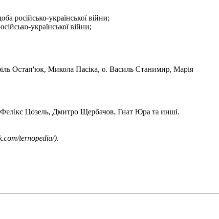
оба російсько-української війни;
сійсько-української війни;
іль Остап'юк
,
Микола Пасіка
, о.
Василь Станимир
,
Марія
Фелікс Цозель
,
Дмитро Щербачов
,
Гнат Юра
та инші.
.