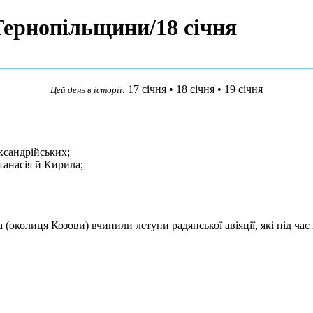
 Тернопільщини/18 січня
17 січня
•
18 січня
•
19 січня
Цей день в історії:
ксандрійських;
танасія й Кирила;
а
(околиця Козови) вчинили летуни радянської авіяції, які під час