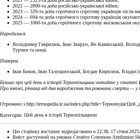
2021
— 2525-та доба російсько-української війни;
2022
— 2890-та доба російсько-української війни;
2023
— 329-та доба героїчного спротиву українців після ма
2024
— 694-та доба героїчного спротиву українців окупанта
2025
— 1060-та доба героїчного спротиву московським окуп
Народилися
Володимир Гаврилюк
,
Іван Зварун
,
Ян Камінський
,
Волод
Турчин
та инші.
Померли
Іван Биков
,
Іван Галущинський
,
Богдан Кирилюк
,
Владисл
Більше про цей день в історії Тернопільщини читайте у статті
Про ювілеї, річниці від дня народження та роковини смерти — у
Отримано з
http://ternopedia.te.ua/index.php?title=Тернопедія:Ц
Категорія
:
Цей день в історії Тернопільщини
Цю сторінку востаннє відредаговано о 22:38, 17 січня 2025
Вміст доступний на умовах
Creative Commons Attribution Sh