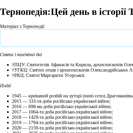
Тернопедія:Цей день в історії
Матеріал з Тернопедії
Свята і пам'ятні дні
†ПЦУ: Святителів Афанасія та Кирила, архиєпископів Оле
†УГКЦ: Святих отців і архиєпископів Олександрійських А
†РКЦ: Святої Маргарити Угорської.
Події
1945
— кривавий розбій на хуторі (нині село)
Драгоманівк
2015
— 333-тя доба російсько-української війни;
2016
— 698-ма доба російсько-української війни;
2017
— 1064-та доба російсько-української війни;
2018
— 1429-та доба російсько-української війни;
2019
— 1794-та доба російсько-української війни;
2020
— 2159-та доба російсько-української війни;