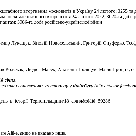
сштабного вторгнення московитів в Україну 24 лютого; 3255-та д
м після масштабного вторгнення 24 лютого 2022; 3620-та доба ро
антам; 3986-та доба російсько-української війни.
имир Лукашук
,
Зіновій Новосельський
,
Григорій Онуферко
,
Теоф
ав Колєжак
,
Людвіг Марек
,
Анатолій Поліщук
,
Марія Процик
, о.
18 січня
.
 щоденних оновленнях на сторінці
у Фейсбуку
ей_день_в_історії_Тернопільщини/18_січня&oldid=59286
.
are Alike
, якщо не вказано інше.