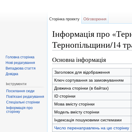
Сторінка проекту
Обговорення
Інформація про «Терн
Тернопільщини/14 тр
Перейти до:
навігація
,
пошук
Головна сторінка
Основна інформація
Нові редагування
Випадкова стаття
Заголовок для відображення
Довідка
Ключ сортування за замовчуванням
Інструменти
Довжина сторінки (в байтах)
Посилання сюди
ID сторінки
Пов'язані редагування
Спеціальні сторінки
Мова вмісту сторінки
Інформація про
сторінку
Модель вмісту сторінки
Індексація пошуковими системами
Число перенаправлень на цю сторінку