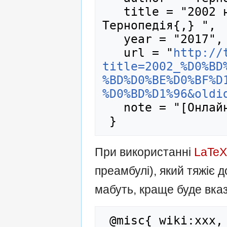
   title = "2002 на Тернопільщині --- 
Тернопедія{,} ",

   year = "2017",

   url = "
http://
title=2002_%D0%BD
%BD%D0%BE%D0%BF%D
%D0%BD%D1%96&oldi
   note = "[Онлайн; цитовано 6-серпень-2026]"

При використанні
LaTeX
преамбулі), який тяжіє
мабуть, краще буде вказ
 @misc{ wiki:xxx,
