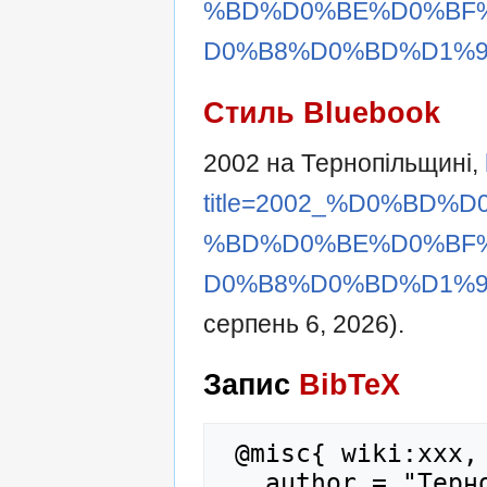
%BD%D0%BE%D0%BF
D0%B8%D0%BD%D1%96&
Стиль Bluebook
2002 на Тернопільщині,
title=2002_%D0%BD
%BD%D0%BE%D0%BF
D0%B8%D0%BD%D1%96&
серпень 6, 2026).
Запис
BibTeX
 @misc{ wiki:xxx,

   author = "Тернопедія",
