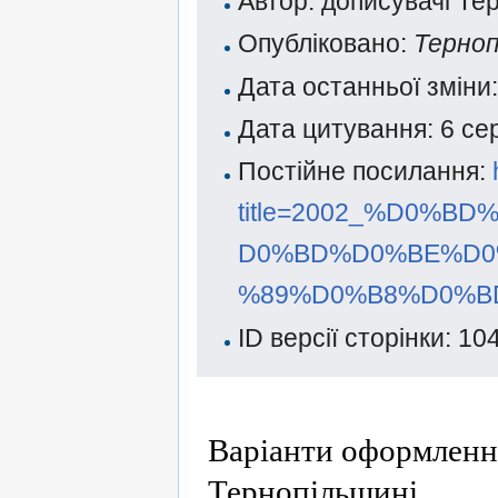
Автор: дописувачі Тер
Опубліковано:
Терноп
Дата останньої зміни
Дата цитування: 6 се
Постійне посилання:
title=2002_%D0%
D0%BD%D0%BE%D0
%89%D0%B8%D0%BD
ID версії сторінки: 10
Варіанти оформленн
Тернопільщині