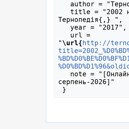
   author = "Тернопедія",

   title = "2002 на Тернопільщині --- 
Тернопедія{,} ",

   year = "2017",

   url = 
"
\url{
http://tern
title=2002_%D0%BD
%BD%D0%BE%D0%BF%D
%D0%BD%D1%96&oldi
   note = "[Онлайн; процитовано 6-
серпень-2026]"
