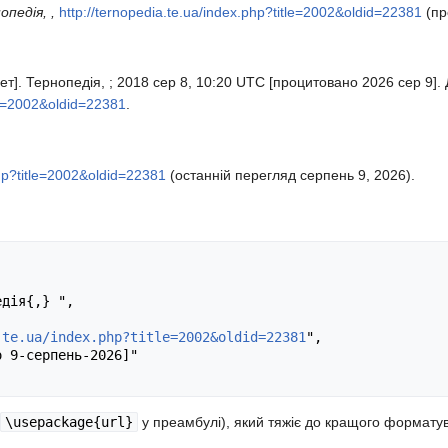
опедія, ,
http://ternopedia.te.ua/index.php?title=2002&oldid=22381
(пр
ет]. Тернопедія, ; 2018 сер 8, 10:20 UTC [процитовано 2026 сер 9]. 
tle=2002&oldid=22381
.
php?title=2002&oldid=22381
(останній перегляд серпень 9, 2026).
.te.ua/index.php?title=2002&oldid=22381
",

\usepackage{url}
у преамбулі), який тяжіє до кращого формату