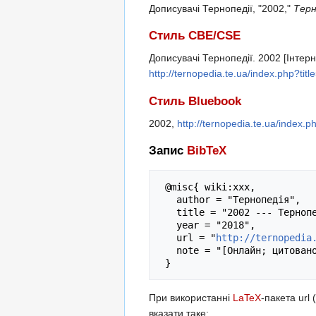
Дописувачі Тернопедії, "2002,"
Терн
Стиль CBE/CSE
Дописувачі Тернопедії. 2002 [Інтерн
http://ternopedia.te.ua/index.php?ti
Стиль Bluebook
2002,
http://ternopedia.te.ua/index.
Запис
BibTeX
 @misc{ wiki:xxx,

   author = "Тернопедія",

   title = "2002 --- Тернопедія{,} ",

   year = "2018",

   url = "
http://ternopedia
   note = "[Онлайн; цитовано 9-серпень-2026]"

При використанні
LaTeX
-пакета url (
вказати таке: