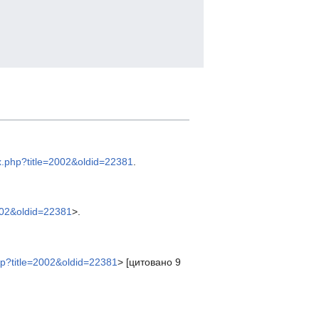
ex.php?title=2002&oldid=22381
.
2002&oldid=22381
>.
php?title=2002&oldid=22381
> [цитовано 9