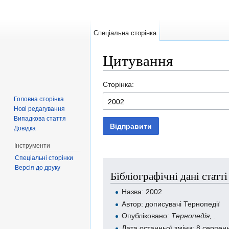
Спеціальна сторінка
Цитування
Перейти до:
навігація
,
пошук
Сторінка:
Головна сторінка
Нові редагування
Випадкова стаття
Відправити
Довідка
Інструменти
Спеціальні сторінки
Версія до друку
Бібліографічні дані статт
Назва: 2002
Автор: дописувачі Тернопедії
Опубліковано:
Тернопедія,
.
Дата останньої зміни: 8 серпен