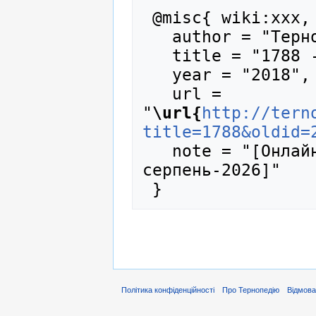
 @misc{ wiki:xxx,

   author = "Тернопедія",

   title = "1788 --- Тернопедія{,} ",

   year = "2018",

   url = 
"
\url{
http://tern
title=1788&oldid=
   note = "[Онлайн; процитовано 7-
серпень-2026]"

Політика конфіденційності
Про Тернопедію
Відмова