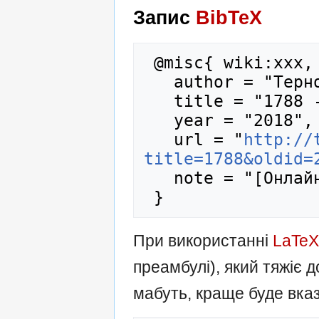
Запис
BibTeX
 @misc{ wiki:xxx,

   author = "Тернопедія",

   title = "1788 --- Тернопедія{,} ",

   year = "2018",

   url = "
http://
title=1788&oldid=
   note = "[Онлайн; цитовано 7-серпень-2026]"

При використанні
LaTeX
преамбулі), який тяжіє
мабуть, краще буде вказ