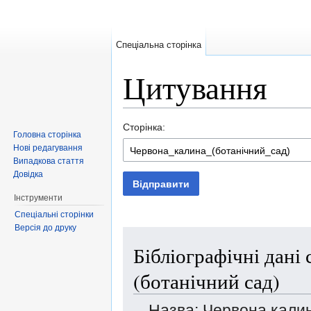
Спеціальна сторінка
Цитування
Перейти до:
навігація
,
пошук
Сторінка:
Головна сторінка
Нові редагування
Випадкова стаття
Довідка
Відправити
Інструменти
Спеціальні сторінки
Версія до друку
Бібліографічні дані
(ботанічний сад)
Назва: Червона калин