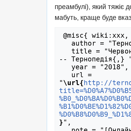
преамбулі), який тяжіє
мабуть, краще буде вказ
 @misc{ wiki:xxx,

   author = "Тернопедія",

   title = "Червона калина (ботанічний сад) -
-- Тернопедія{,} "
   year = "2018",

   url = 
"
\url{
http://tern
title=%D0%A7%D0%B
%B0_%D0%BA%D0%B0%
%B1%D0%BE%D1%82%D
%D0%B8%D0%B9_%D1%
}
",

   note = "[Онлайн; процитовано 8-