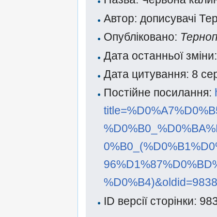
Автор: дописувачі Тер
Опубліковано:
Терноп
Дата останньої зміни
Дата цитування: 8 се
Постійне посилання:
title=%D0%A7%D0
%D0%B0_%D0%BA%
0%B0_(%D0%B1%D
96%D1%87%D0%BD
%D0%B4)&oldid=983
ID версії сторінки: 98