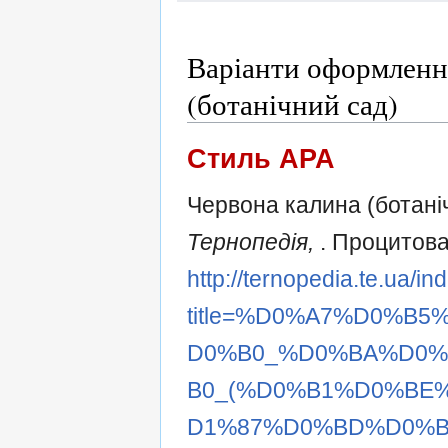
Варіанти оформленн
(ботанічний сад)
Стиль APA
Червона калина (ботаніч
Тернопедія,
. Процитова
http://ternopedia.te.ua/i
title=%D0%A7%D0%B
D0%B0_%D0%BA%D0
B0_(%D0%B1%D0%BE
D1%87%D0%BD%D0%B