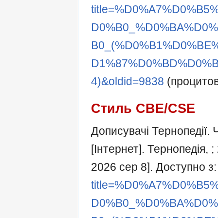
title=%D0%A7%D0%B
D0%B0_%D0%BA%D0
B0_(%D0%B1%D0%BE
D1%87%D0%BD%D0%B
4)&oldid=9838
(процитов
Стиль CBE/CSE
Дописувачі Тернопедії. 
[Інтернет]. Тернопедія, 
2026 сер 8]. Доступно з
title=%D0%A7%D0%B
D0%B0_%D0%BA%D0