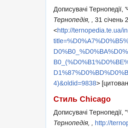
Дописувачі Тернопедії, 
Тернопедія, ,
31 січень 
<
http://ternopedia.te.ua/
title=%D0%A7%D0%B
D0%B0_%D0%BA%D0
B0_(%D0%B1%D0%BE
D1%87%D0%BD%D0%B
4)&oldid=9838
> [цитова
Стиль Chicago
Дописувачі Тернопедії, 
Тернопедія, ,
http://tern