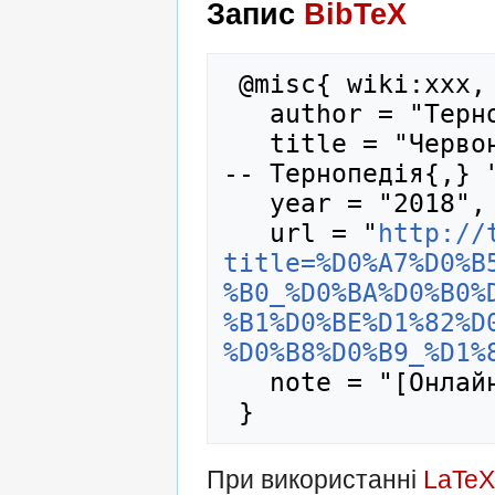
Запис
BibTeX
 @misc{ wiki:xxx,

   author = "Тернопедія",

   title = "Червона калина (ботанічний сад) -
-- Тернопедія{,} "
   year = "2018",

   url = "
http://
title=%D0%A7%D0%B
%B0_%D0%BA%D0%B0%
%B1%D0%BE%D1%82%D
%D0%B8%D0%B9_%D1%
   note = "[Онлайн; цитовано 8-серпень-2026]"

При використанні
LaTeX