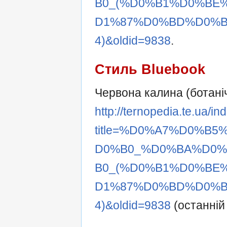
B0_(%D0%B1%D0%BE
D1%87%D0%BD%D0%B
4)&oldid=9838
.
Стиль Bluebook
Червона калина (ботані
http://ternopedia.te.ua/i
title=%D0%A7%D0%B
D0%B0_%D0%BA%D0
B0_(%D0%B1%D0%BE
D1%87%D0%BD%D0%B
4)&oldid=9838
(останній