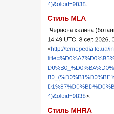
4)&oldid=9838
.
Стиль MLA
"Червона калина (ботан
14:49 UTC. 8 сер 2026, 
<
http://ternopedia.te.ua/
title=%D0%A7%D0%B
D0%B0_%D0%BA%D0
B0_(%D0%B1%D0%BE
D1%87%D0%BD%D0%B
4)&oldid=9838
>.
Стиль MHRA