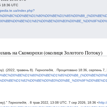
6 18:36 UTC
nopedia.te.ua/index.php?
%BE%D0%BC%D0%BE%D1%80%D0%BE%D1%85%D0%B8_(%D0%BE
D0%BB%D0%BE%D1%82%D0%BE%D0%B3%D0%BE_%D0%9F%D0%
илань на Скоморохи (околиця Золотого Потоку)
). (2022, травень 8).
Тернопедія,
. Процитовано 18:36, серпень 7,
%D0%BC%D0%BE%D1%80%D0%BE%D1%85%D0%B8_(%D0%BE%D0
%D0%BE%D1%82%D0%BE%D0%B3%D0%BE_%D0%9F%D0%BE%D1%
ку)."
Тернопедія,
. 8 трав 2022, 13:08 UTC. 7 сер 2026, 18:36 <
http: