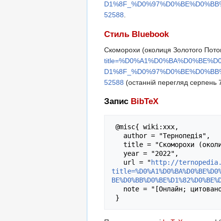
D1%8F_%D0%97%D0%BE%D0%BB
52588
.
Стиль Bluebook
Скоморохи (околиця Золотого Пото
title=%D0%A1%D0%BA%D0%BE
D1%8F_%D0%97%D0%BE%D0%BB
52588
(останній перегляд серпень 7
Запис
BibTeX
 @misc{ wiki:xxx,

   author = "Тернопедія",

   title = "Скоморохи (околиця Золотого Потоку) --- Тернопедія{,} ",

   year = "2022",

   url = "
http://ternopedia
title=%D0%A1%D0%BA%D0%BE%D0
BE%D0%BB%D0%BE%D1%82%D0%BE%
   note = "[Онлайн; цитовано 7-серпень-2026]"
