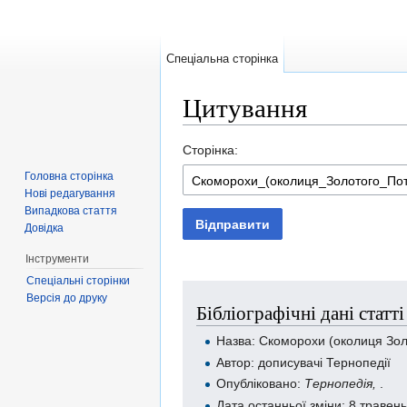
Спеціальна сторінка
Цитування
Перейти до:
навігація
,
пошук
Сторінка:
Головна сторінка
Нові редагування
Випадкова стаття
Відправити
Довідка
Інструменти
Спеціальні сторінки
Версія до друку
Бібліографічні дані стат
Назва: Скоморохи (околиця Зол
Автор: дописувачі Тернопедії
Опубліковано:
Тернопедія,
.
Дата останньої зміни: 8 травен