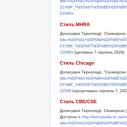
title=%D0%A1%D0%BA%D0%BE
D1%8F_%D0%97%D0%BE%D0%BB
52588
>.
Стиль MHRA
Дописувачі Тернопедії, 'Скоморохи 
title=%D0%A1%D0%BA%D0%BE
D1%8F_%D0%97%D0%BE%D0%BB
52588
> [цитовано 7 серпень 2026]
Стиль Chicago
Дописувачі Тернопедії, "Скоморохи
title=%D0%A1%D0%BA%D0%BE
D1%8F_%D0%97%D0%BE%D0%BB
52588
(процитовано серпень 7, 202
Стиль CBE/CSE
Дописувачі Тернопедії. Скоморохи (
Доступно з:
http://ternopedia.te.ua/i
title=%D0%A1%D0%BA%D0%BE