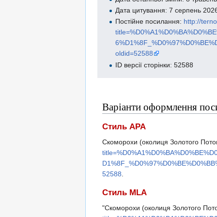
Дата цитування: 7 серпень 202
Постійне посилання:
http://ter
title=%D0%A1%D0%BA%D0
6%D1%8F_%D0%97%D0%BE%
oldid=52588
ID версії сторінки: 52588
Варіанти оформлення пос
Стиль APA
Скоморохи (околиця Золотого Потоку
title=%D0%A1%D0%BA%D0%BE
D1%8F_%D0%97%D0%BE%D0%BB
52588
.
Стиль MLA
"Скоморохи (околиця Золотого Пото