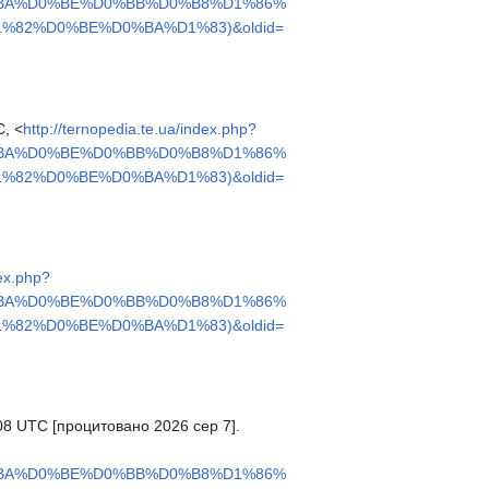
%BA%D0%BE%D0%BB%D0%B8%D1%86%
82%D0%BE%D0%BA%D1%83)&oldid=
, <
http://ternopedia.te.ua/index.php?
%BA%D0%BE%D0%BB%D0%B8%D1%86%
82%D0%BE%D0%BA%D1%83)&oldid=
dex.php?
%BA%D0%BE%D0%BB%D0%B8%D1%86%
82%D0%BE%D0%BA%D1%83)&oldid=
:08 UTC [процитовано 2026 сер 7].
%BA%D0%BE%D0%BB%D0%B8%D1%86%