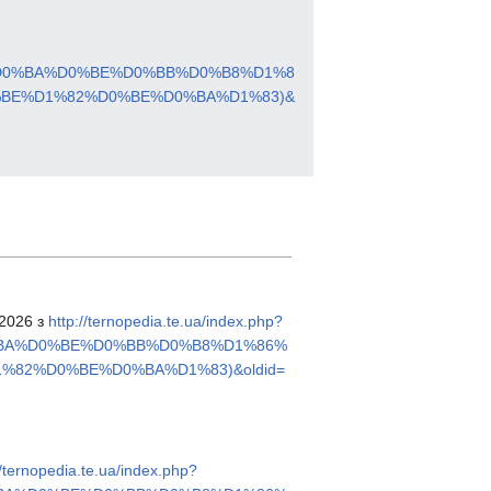
%D0%BA%D0%BE%D0%BB%D0%B8%D1%8
BE%D1%82%D0%BE%D0%BA%D1%83)&
 2026 з
http://ternopedia.te.ua/index.php?
%BA%D0%BE%D0%BB%D0%B8%D1%86%
82%D0%BE%D0%BA%D1%83)&oldid=
//ternopedia.te.ua/index.php?