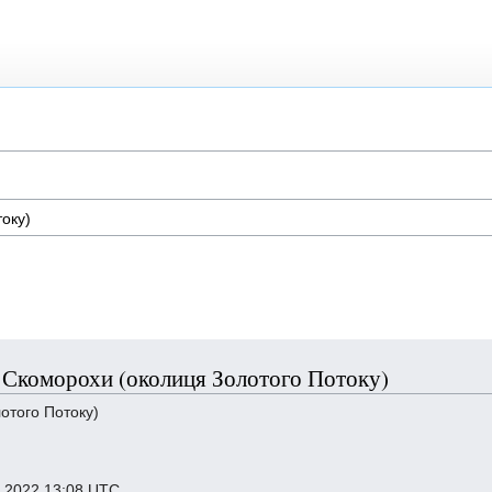
ті Скоморохи (околиця Золотого Потоку)
отого Потоку)
ь 2022 13:08 UTC