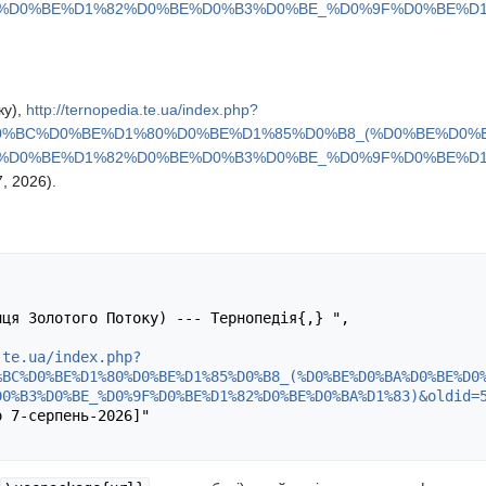
%D0%BE%D1%82%D0%BE%D0%B3%D0%BE_%D0%9F%D0%BE%D1%
ку),
http://ternopedia.te.ua/index.php?
%D0%BC%D0%BE%D1%80%D0%BE%D1%85%D0%B8_(%D0%BE%D0
%D0%BE%D1%82%D0%BE%D0%B3%D0%BE_%D0%9F%D0%BE%D1%
, 2026).
.te.ua/index.php?
%BC%D0%BE%D1%80%D0%BE%D1%85%D0%B8_(%D0%BE%D0%BA%D0%BE%D0
D0%B3%D0%BE_%D0%9F%D0%BE%D1%82%D0%BE%D0%BA%D1%83)&oldid=