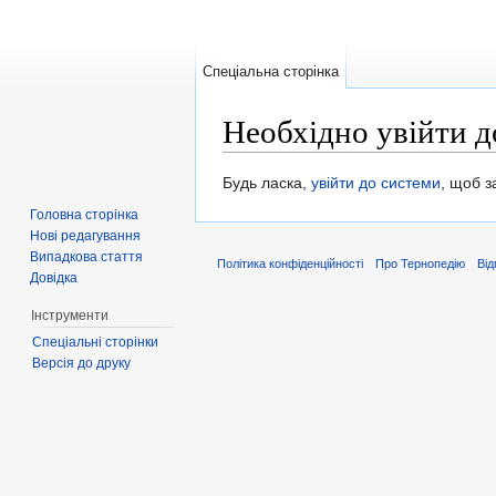
Спеціальна сторінка
Необхідно увійти д
Перейти до:
навігація
,
пошук
Будь ласка,
увійти до системи
, щоб 
Головна сторінка
Нові редагування
Випадкова стаття
Політика конфіденційності
Про Тернопедію
Від
Довідка
Інструменти
Спеціальні сторінки
Версія до друку