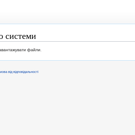
о системи
завантажувати файли.
мова від відповідальності