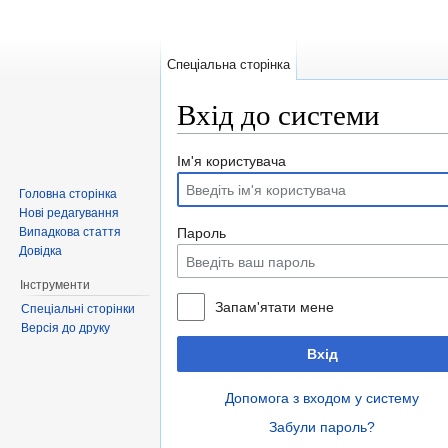
Спеціальна сторінка
Вхід до системи
Перейти до:
навігація
,
пошук
Ім'я користувача
Головна сторінка
Нові редагування
Випадкова стаття
Пароль
Довідка
Інструменти
Запам'ятати мене
Спеціальні сторінки
Версія до друку
Вхід
Допомога з входом у систему
Забули пароль?