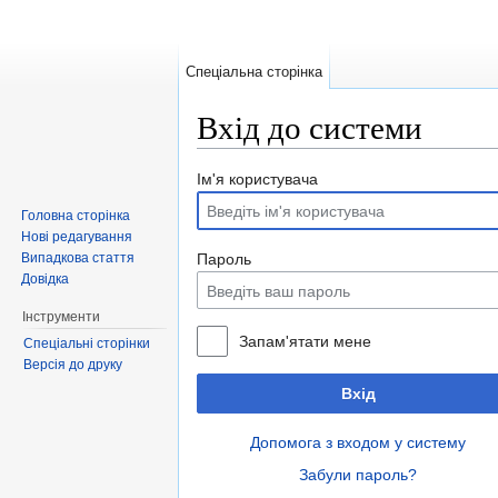
Спеціальна сторінка
Вхід до системи
Перейти до:
навігація
,
пошук
Ім'я користувача
Головна сторінка
Нові редагування
Випадкова стаття
Пароль
Довідка
Інструменти
Запам'ятати мене
Спеціальні сторінки
Версія до друку
Вхід
Допомога з входом у систему
Забули пароль?