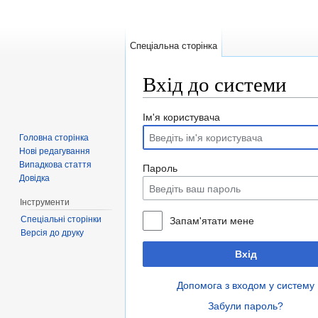
Спеціальна сторінка
Вхід до системи
Перейти до:
навігація
,
пошук
Ім'я користувача
Головна сторінка
Нові редагування
Випадкова стаття
Пароль
Довідка
Інструменти
Спеціальні сторінки
Запам'ятати мене
Версія до друку
Вхід
Допомога з входом у систему
Забули пароль?