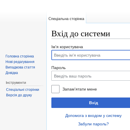
Спеціальна сторінка
Вхід до системи
Перейти до:
навігація
,
пошук
Ім'я користувача
Головна сторінка
Нові редагування
Випадкова стаття
Пароль
Довідка
Інструменти
Запам'ятати мене
Спеціальні сторінки
Версія до друку
Вхід
Допомога з входом у систему
Забули пароль?