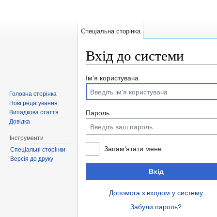
Спеціальна сторінка
Вхід до системи
Перейти до:
навігація
,
пошук
Ім'я користувача
Головна сторінка
Нові редагування
Випадкова стаття
Пароль
Довідка
Інструменти
Запам'ятати мене
Спеціальні сторінки
Версія до друку
Вхід
Допомога з входом у систему
Забули пароль?