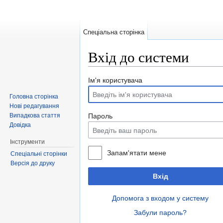
Спеціальна сторінка
Вхід до системи
Перейти до:
навігація
,
пошук
Ім'я користувача
Головна сторінка
Нові редагування
Випадкова стаття
Пароль
Довідка
Інструменти
Запам'ятати мене
Спеціальні сторінки
Версія до друку
Вхід
Допомога з входом у систему
Забули пароль?