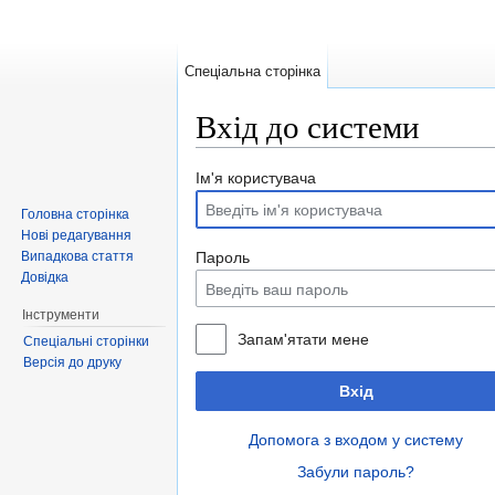
Спеціальна сторінка
Вхід до системи
Перейти до:
навігація
,
пошук
Ім'я користувача
Головна сторінка
Нові редагування
Випадкова стаття
Пароль
Довідка
Інструменти
Запам'ятати мене
Спеціальні сторінки
Версія до друку
Вхід
Допомога з входом у систему
Забули пароль?