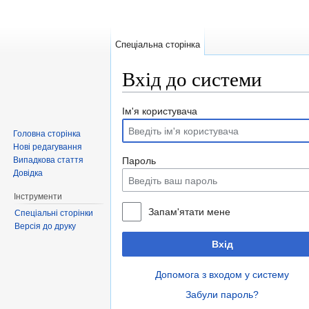
Спеціальна сторінка
Вхід до системи
Перейти до:
навігація
,
пошук
Ім'я користувача
Головна сторінка
Нові редагування
Випадкова стаття
Пароль
Довідка
Інструменти
Запам'ятати мене
Спеціальні сторінки
Версія до друку
Вхід
Допомога з входом у систему
Забули пароль?