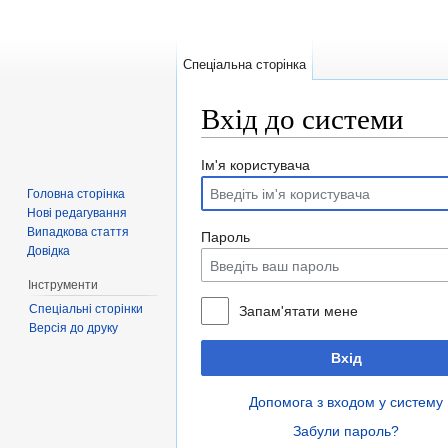
Спеціальна сторінка
Вхід до системи
Перейти до:
навігація
,
пошук
Ім'я користувача
Головна сторінка
Нові редагування
Випадкова стаття
Пароль
Довідка
Інструменти
Спеціальні сторінки
Запам'ятати мене
Версія до друку
Вхід
Допомога з входом у систему
Забули пароль?