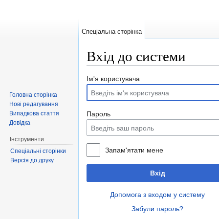
Спеціальна сторінка
Вхід до системи
Перейти до:
навігація
,
пошук
Ім'я користувача
Головна сторінка
Нові редагування
Випадкова стаття
Пароль
Довідка
Інструменти
Запам'ятати мене
Спеціальні сторінки
Версія до друку
Вхід
Допомога з входом у систему
Забули пароль?