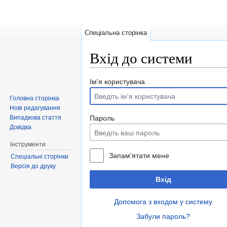
Спеціальна сторінка
Вхід до системи
Перейти до:
навігація
,
пошук
Ім'я користувача
Головна сторінка
Нові редагування
Випадкова стаття
Пароль
Довідка
Інструменти
Запам'ятати мене
Спеціальні сторінки
Версія до друку
Вхід
Допомога з входом у систему
Забули пароль?