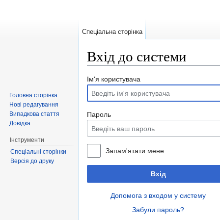
Спеціальна сторінка
Вхід до системи
Перейти до:
навігація
,
пошук
Ім'я користувача
Головна сторінка
Нові редагування
Випадкова стаття
Пароль
Довідка
Інструменти
Запам'ятати мене
Спеціальні сторінки
Версія до друку
Вхід
Допомога з входом у систему
Забули пароль?