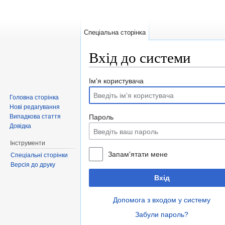
Спеціальна сторінка
Вхід до системи
Перейти до:
навігація
,
пошук
Ім'я користувача
Головна сторінка
Нові редагування
Випадкова стаття
Пароль
Довідка
Інструменти
Запам'ятати мене
Спеціальні сторінки
Версія до друку
Вхід
Допомога з входом у систему
Забули пароль?