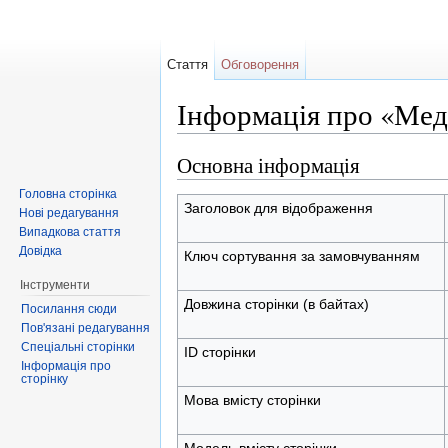
Стаття
Обговорення
Інформація про «Мед
Перейти до:
навігація
,
пошук
Основна інформація
Головна сторінка
Заголовок для відображення
Нові редагування
Випадкова стаття
Довідка
Ключ сортування за замовчуванням
Інструменти
Довжина сторінки (в байтах)
Посилання сюди
Пов'язані редагування
Спеціальні сторінки
ID сторінки
Інформація про
сторінку
Мова вмісту сторінки
Модель вмісту сторінки