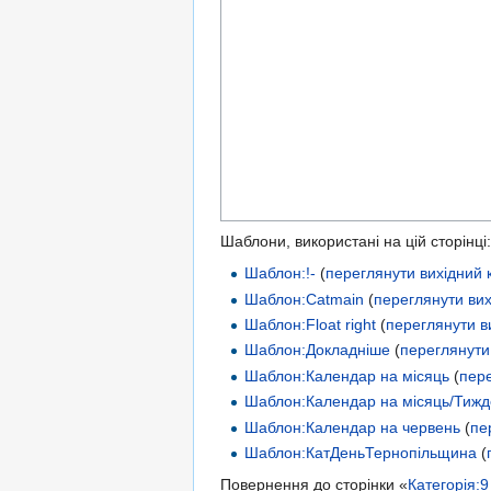
Шаблони, використані на цій сторінці:
Шаблон:!-
(
переглянути вихідний 
Шаблон:Catmain
(
переглянути вих
Шаблон:Float right
(
переглянути в
Шаблон:Докладніше
(
переглянути
Шаблон:Календар на місяць
(
пере
Шаблон:Календар на місяць/Тижд
Шаблон:Календар на червень
(
пе
Шаблон:КатДеньТернопільщина
(
Повернення до сторінки «
Категорія: