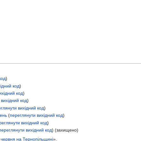
код
)
ідний код
)
ихідний код
)
 вихідний код
)
глянути вихідний код
)
ень
(
переглянути вихідний код
)
реглянути вихідний код
)
переглянути вихідний код
) (захищено)
9 червня на Тернопільщині
».