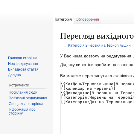
Категорія
Обговорення
Перегляд вихідного
←
Категорія:9 червня на Тернопільщині
Перейти до:
навігація
,
пошук
У Вас нема дозволу на редагування ці
Головна сторінка
Нові редагування
Дія, яку ви хотіли зробити, дозволен
Випадкова стаття
Довідка
Ви можете переглянути та скопіювати 
Інструменти
Посилання сюди
Пов'язані редагування
Спеціальні сторінки
Інформація про
сторінку