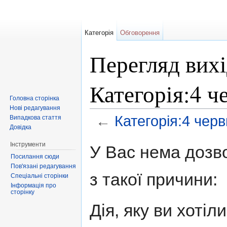
Категорія
Обговорення
Перегляд вихі
Категорія:4 ч
Головна сторінка
Нові редагування
←
Категорія:4 чер
Випадкова стаття
Довідка
Перейти до:
навігація
,
пошук
Інструменти
У Вас нема дозво
Посилання сюди
Пов'язані редагування
з такої причини:
Спеціальні сторінки
Інформація про
сторінку
Дія, яку ви хоті