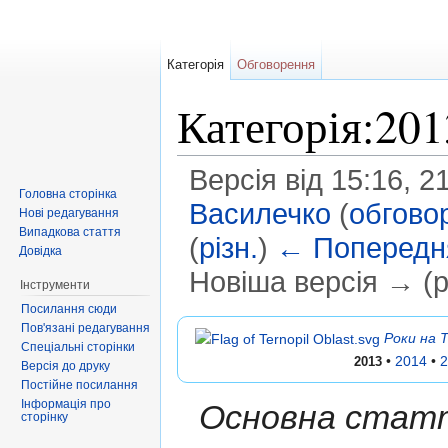
Категорія
Обговорення
Категорія:20
Версія від 15:16, 
Головна сторінка
Василечко
(
обгово
Нові редагування
Випадкова стаття
(
різн.
)
← Попередня
Довідка
Новіша версія → (рі
Інструменти
Перейти до:
навігація
,
пошук
Посилання сюди
Пов'язані редагування
Роки на 
Спеціальні сторінки
•
2014
•
2
2013
Версія до друку
Постійне посилання
Інформація про
Основна статт
сторінку