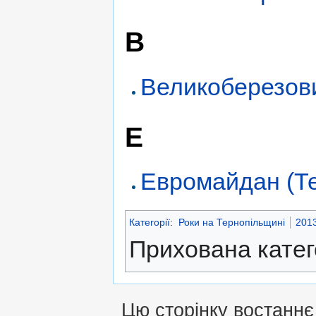
В
Великоберезов
Е
Евромайдан (Те
Категорії
:
Роки на Тернопільщині
201
Прихована катег
Цю сторінку востаннє