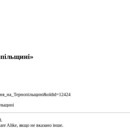
нопільщині»
_квітня_на_Тернопільщині&oldid=12424
ільщині
8.
are Alike
, якщо не вказано інше.