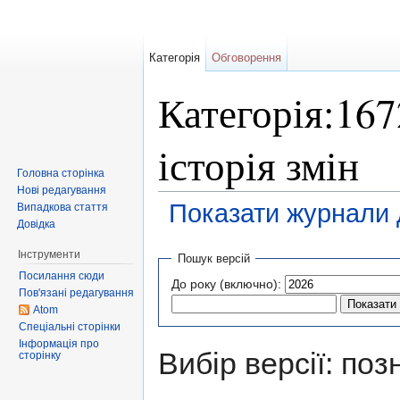
Категорія
Обговорення
Категорія:167
історія змін
Головна сторінка
Нові редагування
Показати журнали д
Випадкова стаття
Довідка
Перейти до:
навігація
,
пошук
Інструменти
Пошук версій
Посилання сюди
До року (включно):
Пов'язані редагування
Atom
Спеціальні сторінки
Інформація про
Вибір версії: поз
сторінку