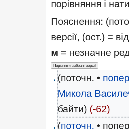
порівняння і нати
Пояснення: (поточ
версії, (ост.) = в
м
= незначне ре
(поточн. •
попер
Микола Василе
байти)
(-62)
(
поточн.
• попер